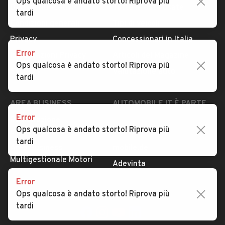
Ops qualcosa è andato storto! Riprova più
Dati identificativi
Tutte le auto usate
tardi
Condizioni generali
Tipi di veicoli
Privacy
Concessionari in Italia
Error
Impostazioni Privacy
Articoli del Magazine
Ops qualcosa è andato storto! Riprova più
Security
Valutazione auto
tardi
AREA BUSINESS
AUTOMOBILE.IT È PARTE
DI ADEVINTA
Error
Registrazione
Ops qualcosa è andato storto! Riprova più
concessionario
subito.it
tardi
Area Business
mobile.de
Multigestionale Motori
Adevinta
Error
Ops qualcosa è andato storto! Riprova più
SEGUICI
tardi