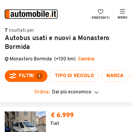
MENU
PREFERITI
CERCA
7
risultati
per
Autobus usati e nuovi a Monastero
VENDI
Auto
Bormida
MAGAZINE
Auto usate
Monastero Bormida
(+100 km)
Cambia
ACCEDI
Auto Km 0
Auto Nuove
FILTRI
TIPO DI VEICOLO
MARCA
1
Noleggio a lungo termine
Ordina:
Dal più economico
Auto d'epoca
Moto
€ 6.999
Camper
Fiat