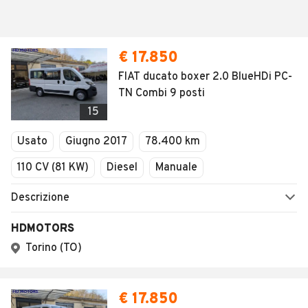
€ 17.850
FIAT ducato boxer 2.0 BlueHDi PC-
TN Combi 9 posti
15
Usato
Giugno 2017
78.400 km
110 CV (81 KW)
Diesel
Manuale
Descrizione
HDMOTORS
Torino (TO)
€ 17.850