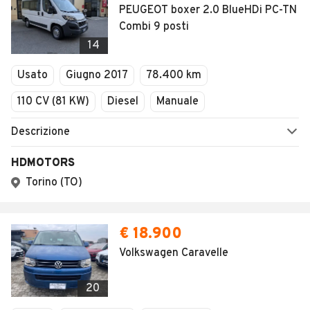
PEUGEOT boxer 2.0 BlueHDi PC-TN
Combi 9 posti
14
Usato
Giugno 2017
78.400 km
110 CV (81 KW)
Diesel
Manuale
Descrizione
HDMOTORS
Torino (TO)
€ 18.900
Volkswagen Caravelle
20