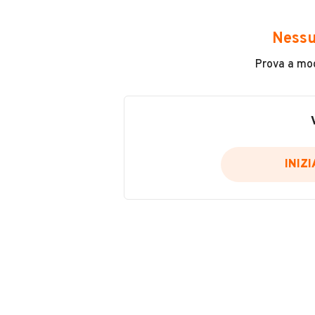
09/2008
7490€
INFORMAZIONI VEICOLO
Nessu
Prova a modi
Marca
Fiat
Chilometri
340.000
INIZ
Usato / Nuovo
Usato
Colore
Blu
VENDITORE