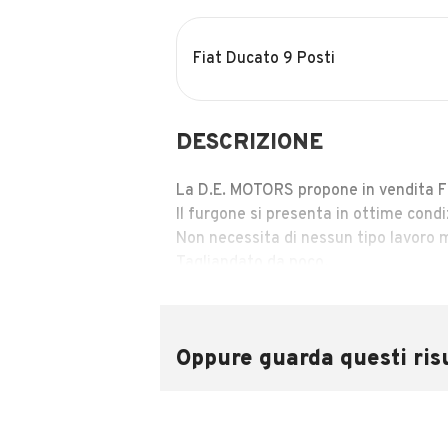
Fiat Ducato 9 Posti
DESCRIZIONE
La D.E. MOTORS propone in vendita Fi
Il furgone si presenta in ottime condi
Non necessita di nessun tipo lavoro 
Tagliandato da poco.
Gommato.
Internamente in ottime condizioni.
Ci troviamo in Via Vinca 6, San Giorgi
Oppure guarda questi risu
Riceviamo esclusivamente su appun
Per info referente Donato
MOSTRA 
12 Mesi Garanzia
9 posti