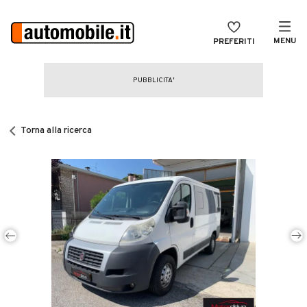
MENU
PREFERITI
CERCA
VENDI
Auto
MAGAZINE
Auto usate
Torna alla ricerca
ACCEDI
Auto Km 0
Auto Nuove
Noleggio a lungo termine
Auto d'epoca
Moto
Camper