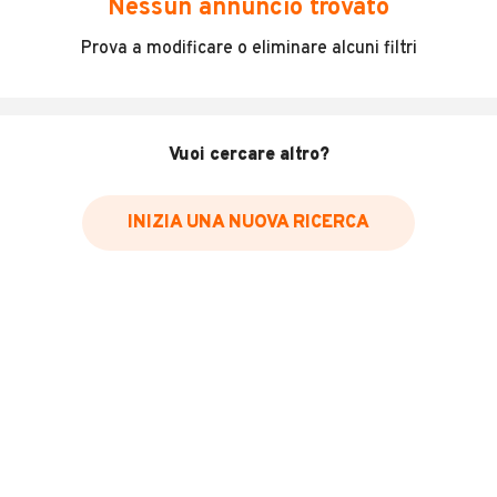
Nessun annuncio trovato
Incidenti in cui è stato coinvolto il veicolo
Prova a modificare o eliminare alcuni filtri
L'ultima lettura del contachilometri
Data e luogo di immatricolazione
Data e luogo delle revisioni effettuate
Vuoi cercare altro?
Importazioni
INIZIA UNA NUOVA RICERCA
Inserisci il numero di targa per verificare la disponibilità
del report.
Per saperne di più su CARFAX visita
il sito web
VERIFICA DISPONIBILITÀ REPORT