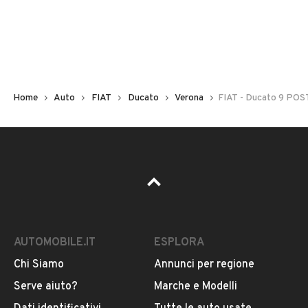
Non hai il numero di targa? Cercalo nelle foto del veicolo
o contatta
il venditore al telefono
o
via e-mail
per
riceverlo.
Home
Auto
FIAT
Ducato
Verona
FIAT - Ducato 9 P
AUTOMOBILE.IT
ESPLORA
Chi Siamo
Annunci per regione
Pubblicità
Serve aiuto?
Marche e Modelli