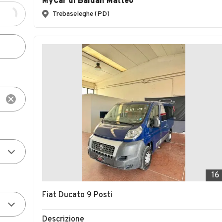
MyCar di Baldan Matteo
Trebaseleghe (PD)
16
Fiat Ducato 9 Posti
Descrizione