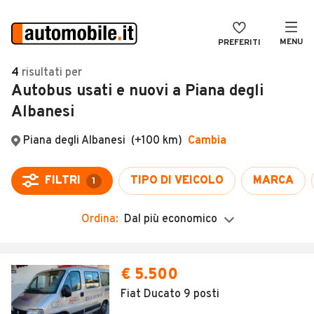
MENU
PREFERITI
CERCA
4
risultati
per
Autobus usati e nuovi a Piana degli
VENDI
Auto
Albanesi
MAGAZINE
Auto usate
ACCEDI
Auto Km 0
Auto Nuove
Noleggio a lungo termine
Ordina:
Dal più economico
Auto d'epoca
Moto
€ 5.500
Camper
Fiat Ducato 9 posti