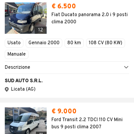
€ 6.500
Fiat Ducato panorama 2.0 i 9 posti
clima 2000
12
Usato
Gennaio 2000
80 km
108 CV (80 KW)
Manuale
Descrizione
SUD AUTO S.R.L.
Licata (AG)
€ 9.000
Ford Transit 2.2 TDCI 110 CV Mini
bus 9 posti clima 2007