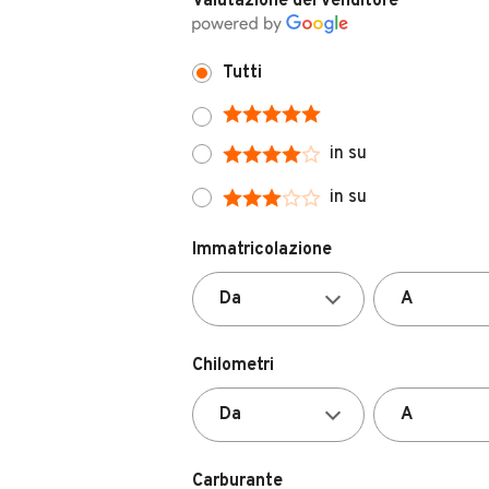
Tutti
in su
in su
Immatricolazione
Chilometri
Carburante