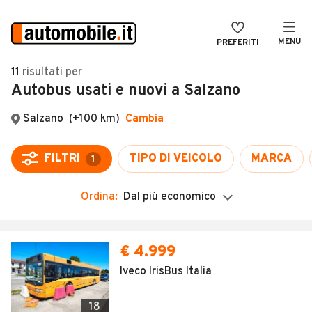
MENU
PREFERITI
CERCA
11
risultati
per
Autobus usati e nuovi a Salzano
VENDI
Auto
MAGAZINE
Auto usate
ACCEDI
Auto Km 0
Auto Nuove
Ordina:
Dal più economico
Noleggio a lungo termine
Auto d'epoca
€ 4.999
Moto
Iveco IrisBus Italia
Camper
18