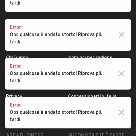
tardi
Error
Ops qualcosa è andato storto! Riprova più
tardi
AUTOMOBILE.IT
ESPLORA
Chi Siamo
Annunci per regione
Error
Serve aiuto?
Marche e Modelli
Ops qualcosa è andato storto! Riprova più
Dati identificativi
Tutte le auto usate
tardi
Condizioni generali
Tipi di veicoli
Privacy
Concessionari in Italia
Error
Impostazioni Privacy
Articoli del Magazine
Ops qualcosa è andato storto! Riprova più
Security
Valutazione auto
tardi
AREA BUSINESS
AUTOMOBILE.IT È PARTE