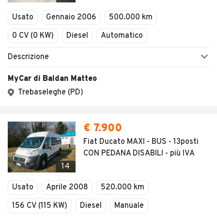
Veicoli Commerciali
Usato
Gennaio 2006
500.000 km
Concessionari
0 CV (0 KW)
Diesel
Automatico
Descrizione
MyCar di Baldan Matteo
Trebaseleghe (PD)
€ 7.900
Fiat Ducato MAXI - BUS - 13posti
CON PEDANA DISABILI - più IVA
14
Usato
Aprile 2008
520.000 km
156 CV (115 KW)
Diesel
Manuale