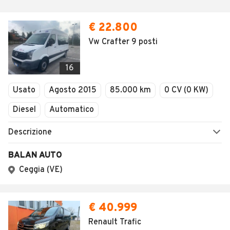
€ 22.800
Vw Crafter 9 posti
16
Usato
Agosto 2015
85.000 km
0 CV (0 KW)
Diesel
Automatico
Descrizione
BALAN AUTO
Ceggia (VE)
€ 40.999
Renault Trafic