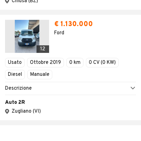
Chiusa (BZ)
€ 1.130.000
Ford
12
Usato
Ottobre 2019
0 km
0 CV (0 KW)
Diesel
Manuale
Descrizione
Auto 2R
Zugliano (VI)