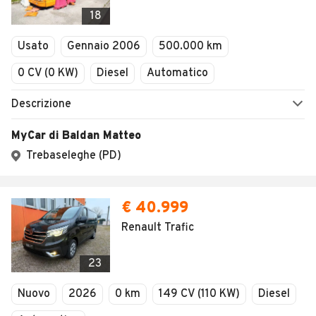
Veicoli Commerciali
18
Concessionari
Usato
Gennaio 2006
500.000 km
0 CV (0 KW)
Diesel
Automatico
Descrizione
MyCar di Baldan Matteo
Trebaseleghe (PD)
€ 40.999
Renault Trafic
23
Nuovo
2026
0 km
149 CV (110 KW)
Diesel