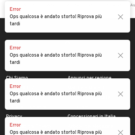
Home
Autobus
Veneto
Verona
San Pietro in Cariano
Au
Error
Ops qualcosa è andato storto! Riprova più
tardi
Error
Ops qualcosa è andato storto! Riprova più
tardi
AUTOMOBILE.IT
ESPLORA
Chi Siamo
Annunci per regione
Error
Serve aiuto?
Marche e Modelli
Ops qualcosa è andato storto! Riprova più
Dati identificativi
Tutte le auto usate
tardi
Condizioni generali
Tipi di veicoli
Privacy
Concessionari in Italia
Error
Impostazioni Privacy
Articoli del Magazine
Ops qualcosa è andato storto! Riprova più