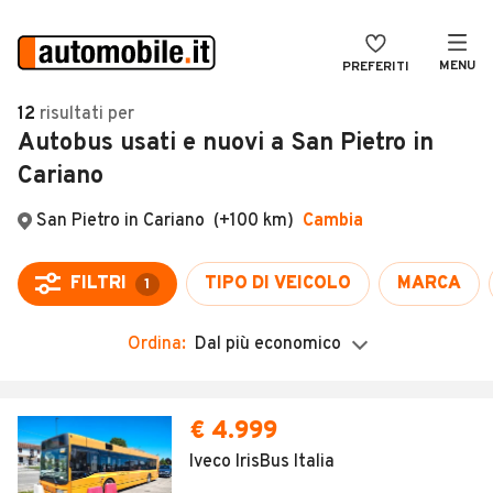
MENU
PREFERITI
CERCA
12
risultati
per
Autobus usati e nuovi a San Pietro in
VENDI
Auto
Cariano
MAGAZINE
Auto usate
ACCEDI
Auto Km 0
Auto Nuove
Noleggio a lungo termine
Ordina:
Dal più economico
Auto d'epoca
Moto
€ 4.999
Camper
Iveco IrisBus Italia