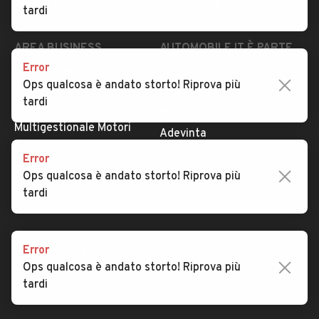
Security
Valutazione auto
tardi
AREA BUSINESS
AUTOMOBILE.IT È PARTE
DI ADEVINTA
Error
Registrazione
Ops qualcosa è andato storto! Riprova più
concessionario
subito.it
tardi
Area Business
mobile.de
Multigestionale Motori
Adevinta
Error
Ops qualcosa è andato storto! Riprova più
SEGUICI
tardi
Error
Copyright © 2023 Marktplaats B.V. Tutti i diritti riservati.
Ops qualcosa è andato storto! Riprova più
Marktplaats B.V. - P.IVA 803.603.307.B.01
tardi