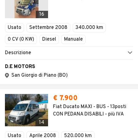
16
Usato
Settembre 2008
340.000 km
0 CV (0 KW)
Diesel
Manuale
Descrizione
D.E MOTORS
San Giorgio di Piano (BO)
€ 7.900
Fiat Ducato MAXI - BUS - 13posti
CON PEDANA DISABILI - più IVA
14
Usato
Aprile 2008
520.000 km