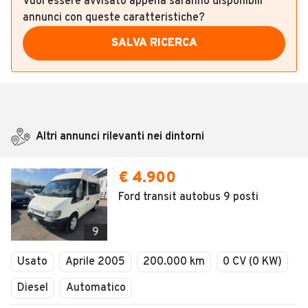
Vuoi essere avvisato appena saranno disponibili
annunci con queste caratteristiche?
SALVA RICERCA
Altri annunci rilevanti nei dintorni
€ 4.900
Ford transit autobus 9 posti
9
Usato
Aprile 2005
200.000 km
0 CV (0 KW)
Diesel
Automatico