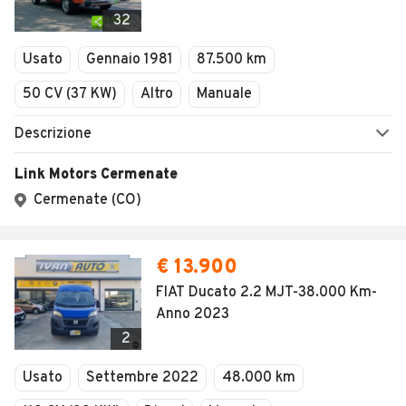
Veicoli Commerciali
32
Concessionari
Usato
Gennaio 1981
87.500 km
50 CV (37 KW)
Altro
Manuale
Descrizione
Link Motors Cermenate
Cermenate (CO)
€ 13.900
FIAT Ducato 2.2 MJT-38.000 Km-
Anno 2023
2
Usato
Settembre 2022
48.000 km