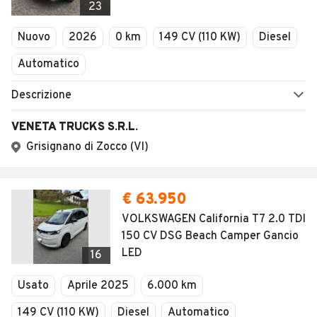
23
Nuovo
2026
0 km
149 CV (110 KW)
Diesel
Automatico
Descrizione
VENETA TRUCKS S.R.L.
Grisignano di Zocco (VI)
€ 63.950
VOLKSWAGEN California T7 2.0 TDI
150 CV DSG Beach Camper Gancio
LED
16
Usato
Aprile 2025
6.000 km
149 CV (110 KW)
Diesel
Automatico