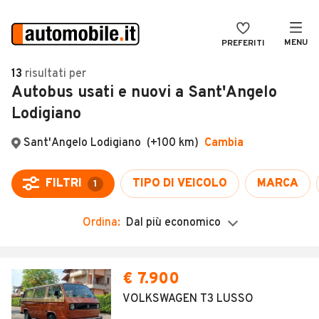
MENU
PREFERITI
CERCA
13
risultati
per
Autobus usati e nuovi a Sant'Angelo
VENDI
Auto
Lodigiano
MAGAZINE
Auto usate
Sant'Angelo Lodigiano
(+100 km)
Cambia
ACCEDI
Auto Km 0
Auto Nuove
FILTRI
TIPO DI VEICOLO
MARCA
1
Noleggio a lungo termine
Ordina:
Dal più economico
Auto d'epoca
Moto
€ 7.900
Camper
VOLKSWAGEN T3 LUSSO