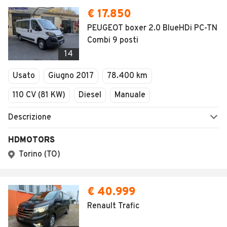
€ 17.850
PEUGEOT boxer 2.0 BlueHDi PC-TN
Combi 9 posti
14
Usato
Giugno 2017
78.400 km
110 CV (81 KW)
Diesel
Manuale
Descrizione
HDMOTORS
Torino (TO)
€ 40.999
Renault Trafic