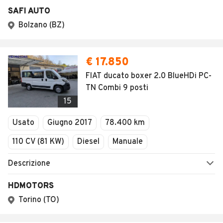
SAFI AUTO
Bolzano (BZ)
€ 17.850
FIAT ducato boxer 2.0 BlueHDi PC-
TN Combi 9 posti
15
Usato
Giugno 2017
78.400 km
110 CV (81 KW)
Diesel
Manuale
Descrizione
HDMOTORS
Torino (TO)