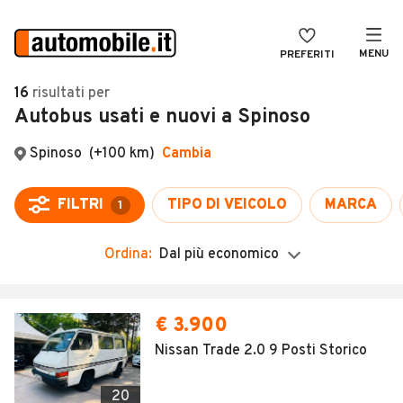
MENU
PREFERITI
CERCA
16
risultati
per
Autobus usati e nuovi a Spinoso
VENDI
Auto
MAGAZINE
Auto usate
ACCEDI
Auto Km 0
Auto Nuove
Ordina:
Dal più economico
Noleggio a lungo termine
Auto d'epoca
€ 3.900
Moto
Nissan Trade 2.0 9 Posti Storico
Camper
20