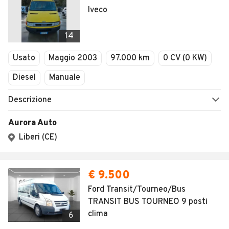
Iveco
14
Usato
Maggio 2003
97.000 km
0 CV (0 KW)
Diesel
Manuale
Descrizione
Aurora Auto
Liberi (CE)
€ 9.500
Ford Transit/Tourneo/Bus
TRANSIT BUS TOURNEO 9 posti
clima
6