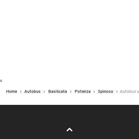
0
Home
Autobus
Basilicata
Potenza
Spinoso
Autobus u
Error