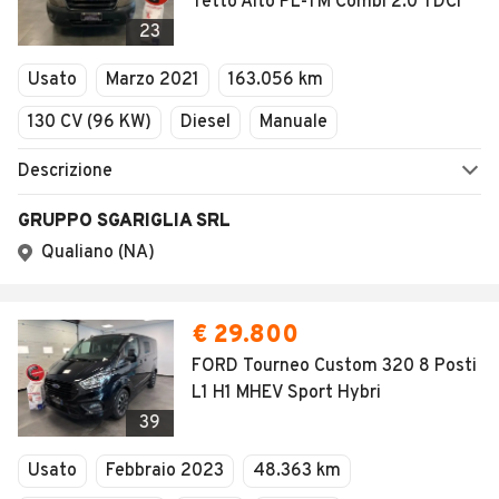
Tetto Alto PL-TM Combi 2.0 TDCi
23
Usato
Marzo 2021
163.056 km
130 CV (96 KW)
Diesel
Manuale
Descrizione
GRUPPO SGARIGLIA SRL
Qualiano (NA)
€ 29.800
FORD Tourneo Custom 320 8 Posti
L1 H1 MHEV Sport Hybri
39
Usato
Febbraio 2023
48.363 km