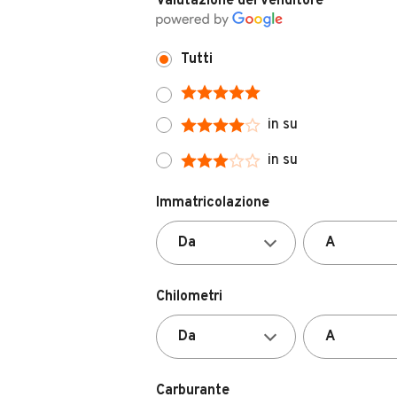
Tutti
in su
in su
Immatricolazione
Chilometri
Carburante