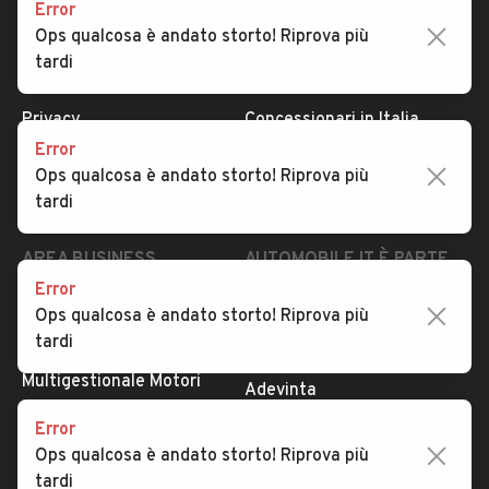
Error
Serve aiuto?
Marche e Modelli
Ops qualcosa è andato storto! Riprova più
Dati identificativi
Tutte le auto usate
tardi
Condizioni generali
Tipi di veicoli
Privacy
Concessionari in Italia
Error
Impostazioni Privacy
Articoli del Magazine
Ops qualcosa è andato storto! Riprova più
Security
Valutazione auto
tardi
AREA BUSINESS
AUTOMOBILE.IT È PARTE
DI ADEVINTA
Error
Registrazione
Ops qualcosa è andato storto! Riprova più
concessionario
subito.it
tardi
Area Business
mobile.de
Multigestionale Motori
Adevinta
Error
Ops qualcosa è andato storto! Riprova più
SEGUICI
tardi