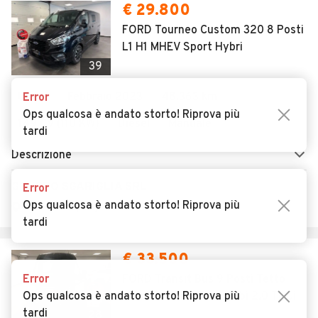
Error
€ 29.800
Ops qualcosa è andato storto! Riprova più
FORD Tourneo Custom 320 8 Posti
tardi
L1 H1 MHEV Sport Hybri
39
Usato
Febbraio 2023
48.363 km
Error
Ops qualcosa è andato storto! Riprova più
149 CV (110 KW)
Diesel
Manuale
tardi
Descrizione
GRUPPO SGARIGLIA SRL
Error
Ops qualcosa è andato storto! Riprova più
Qualiano (NA)
tardi
€ 33.500
Error
FORD Transit Bus 9 Posti Tetto
Ops qualcosa è andato storto! Riprova più
Alto L3 H2 PL-TM Combi 2.0 TDCi
tardi
28