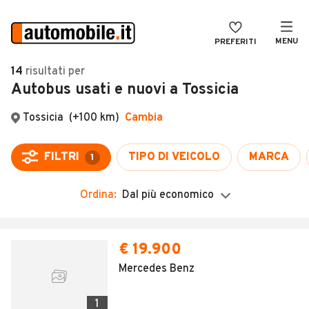
MENU
PREFERITI
CERCA
14
risultati
per
Autobus usati e nuovi a Tossicia
VENDI
Auto
MAGAZINE
Auto usate
ACCEDI
Auto Km 0
Auto Nuove
Ordina:
Dal più economico
Noleggio a lungo termine
Auto d'epoca
€ 19.900
Moto
Mercedes Benz
Camper
1