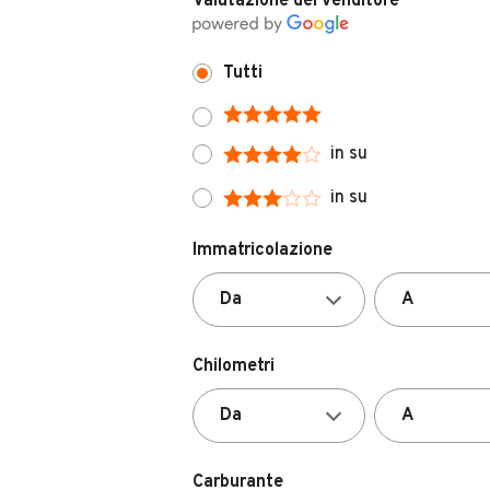
Tutti
in su
in su
Immatricolazione
Chilometri
Carburante