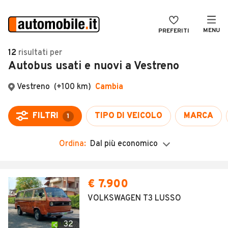
MENU
PREFERITI
CERCA
12
risultati
per
Autobus usati e nuovi a Vestreno
VENDI
Auto
MAGAZINE
Auto usate
Vestreno
(+100 km)
Cambia
ACCEDI
Auto Km 0
FILTRI
TIPO DI VEICOLO
MARCA
1
Auto Nuove
Ordina:
Dal più economico
Noleggio a lungo termine
Auto d'epoca
€ 7.900
Moto
VOLKSWAGEN T3 LUSSO
Camper
32