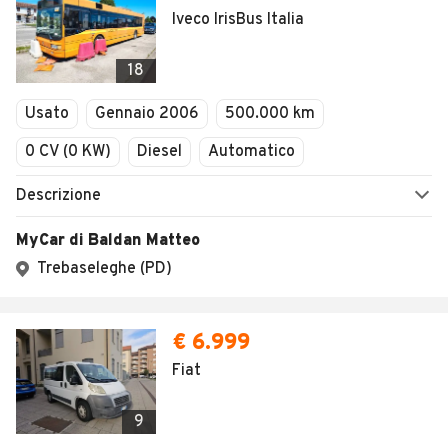
Iveco IrisBus Italia
18
Usato
Gennaio 2006
500.000 km
0 CV (0 KW)
Diesel
Automatico
Descrizione
MyCar di Baldan Matteo
Trebaseleghe (PD)
€ 6.999
Fiat
9