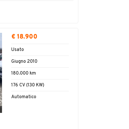
annunci con
SALVA RICERCA
 nei dintorni