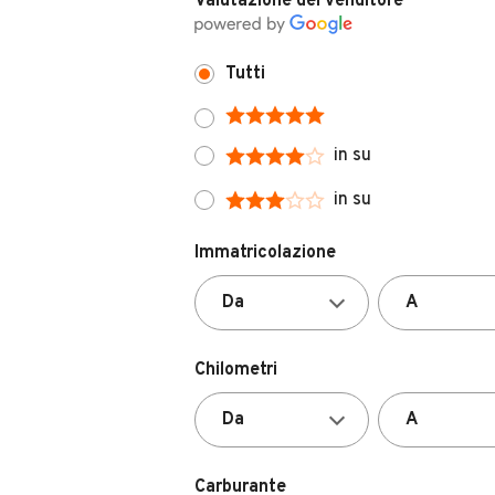
Valutazione del venditore
Tutti
in su
in su
Immatricolazione
Chilometri
Carburante