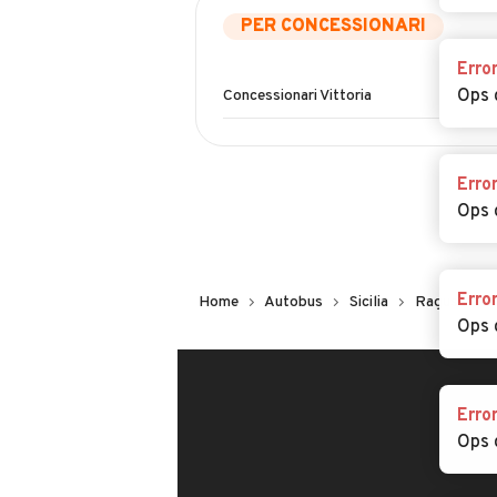
PER CONCESSIONARI
Erro
Concessionari Vittoria
Ops 
Erro
Ops 
Home
Autobus
Sicilia
Ragusa
Erro
Ops 
Erro
Ops 