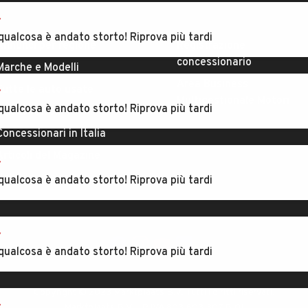
ESPLORA
AREA BUSINESS
r
Annunci per regione
Registrazione
qualcosa è andato storto! Riprova più tardi
concessionario
Marche e Modelli
Area Business
Tutte le auto usate
Multigestionale Motori
r
Tipi di veicoli
qualcosa è andato storto! Riprova più tardi
Concessionari in Italia
Articoli del Magazine
Valutazione auto
r
qualcosa è andato storto! Riprova più tardi
SEGUICI
r
qualcosa è andato storto! Riprova più tardi
Copyright © 2023 Marktplaats B.V. Tutti i diritti riservati.
Marktplaats B.V. - P.IVA 803.603.307.B.01
r