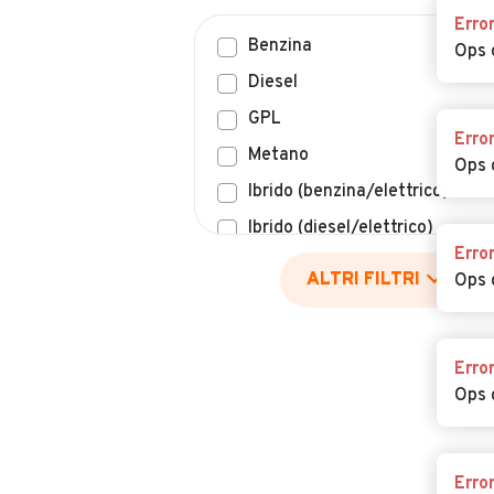
Erro
Benzina
Ops 
Diesel
GPL
Erro
Metano
Ops 
Ibrido (benzina/elettrico)
Ibrido (diesel/elettrico)
Erro
Elettrico
ALTRI FILTRI
Ops 
Idrogeno
Altro
Erro
Ops 
Erro