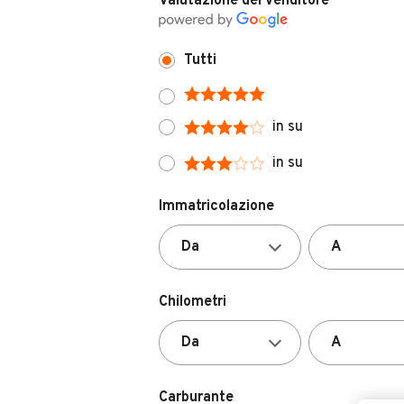
Valutazione del venditore
Tutti
in su
in su
Immatricolazione
Chilometri
Carburante