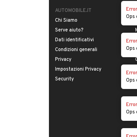
AUTOMOBILE.IT
Erro
Chi Siamo
Ops 
Serve aiuto?
Dati identificativi
Erro
Condizioni generali
Ops 
Privacy
Impostazioni Privacy
Security
Erro
Ops 
Erro
Ops 
Erro