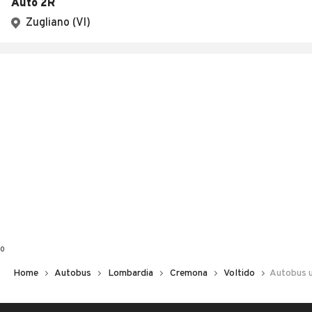
Auto 2R
Zugliano (VI)
0
Home
Autobus
Lombardia
Cremona
Voltido
Autobus us