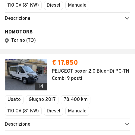
110 CV (81 KW)
Diesel
Manuale
Descrizione
HDMOTORS
Torino (TO)
€ 17.850
PEUGEOT boxer 2.0 BlueHDi PC-TN
Combi 9 posti
14
Usato
Giugno 2017
78.400 km
110 CV (81 KW)
Diesel
Manuale
Descrizione