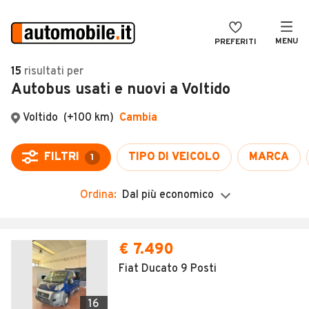
MENU
PREFERITI
CERCA
15
risultati
per
Autobus usati e nuovi a Voltido
VENDI
Auto
MAGAZINE
Auto usate
ACCEDI
Auto Km 0
Auto Nuove
Ordina:
Dal più economico
Noleggio a lungo termine
Auto d'epoca
€ 7.490
Moto
Fiat Ducato 9 Posti
Camper
16