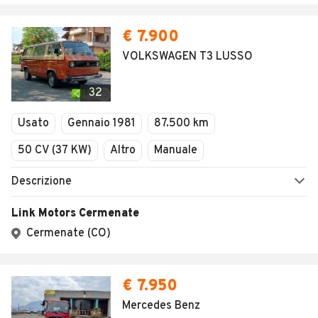
€ 7.900
VOLKSWAGEN T3 LUSSO
32
Usato
Gennaio 1981
87.500 km
50 CV (37 KW)
Altro
Manuale
Descrizione
Link Motors Cermenate
Cermenate (CO)
€ 7.950
Mercedes Benz