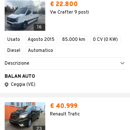
€ 22.800
Vw Crafter 9 posti
16
Usato
Agosto 2015
85.000 km
0 CV (0 KW)
Diesel
Automatico
Descrizione
BALAN AUTO
Ceggia (VE)
€ 40.999
Renault Trafic
23