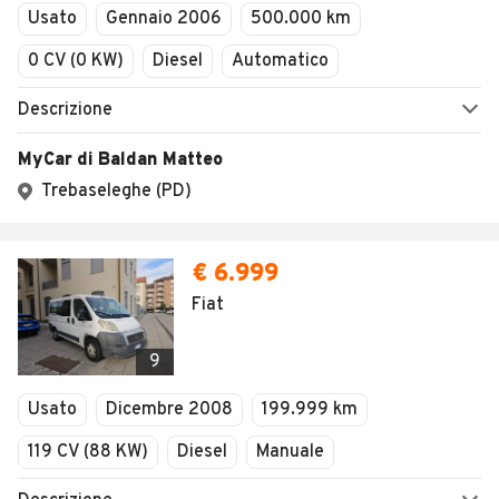
Usato
Gennaio 2006
500.000 km
0 CV (0 KW)
Diesel
Automatico
Descrizione
MyCar di Baldan Matteo
Trebaseleghe (PD)
€ 6.999
Fiat
9
Usato
Dicembre 2008
199.999 km
119 CV (88 KW)
Diesel
Manuale