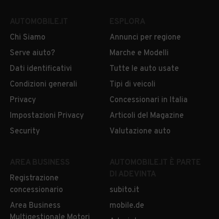
AUTOMOBILE.IT
ESPLORA
Chi Siamo
Annunci per regione
Serve aiuto?
Marche e Modelli
Dati identificativi
Tutte le auto usate
Condizioni generali
Tipi di veicoli
Privacy
Concessionari in Italia
Impostazioni Privacy
Articoli del Magazine
Security
Valutazione auto
AREA BUSINESS
AUTOMOBILE.IT È PARTE
DI ADEVINTA
Registrazione
concessionario
subito.it
Area Business
mobile.de
Multigestionale Motori