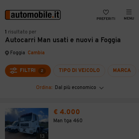
MENU
PREFERITI
CERCA
1
risultato
per
Autocarri Man usati e nuovi a Foggia
VENDI
Auto
MAGAZINE
Auto usate
Foggia
Cambia
ACCEDI
Auto Km 0
FILTRI
TIPO DI VEICOLO
MARCA
2
Auto Nuove
Ordina:
Dal più economico
Noleggio a lungo termine
Auto d'epoca
€ 4.000
Moto
Man tga 460
Camper
13