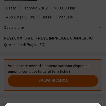
Veicoli Commerciali
Usato
Febbraio 2002
900.000 km
Concessionari
459 CV (338 KW)
Diesel
Manuale
Descrizione
NEV.I.COM. S.R.L. - NEVE IMPRESA E COMMERCIO
Anzano di Puglia (FG)
Vuoi essere avvisato appena saranno disponibili
annunci con queste caratteristiche?
SALVA RICERCA