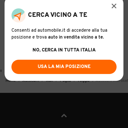
CERCA VICINO A TE
Consenti ad automobile.it di accedere alla tua
posizione e trova
auto in vendita vicino a te
.
NO, CERCA IN TUTTA ITALIA
USA LA MIA POSIZIONE
0
Home
Autocarri
Man
Puglia
Foggia
Autocarri Man usat