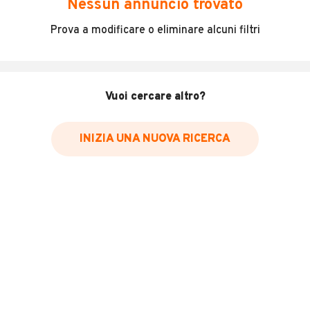
Nessun annuncio trovato
Anno 2002, MOTORE ROTTO, per pezzi di ricambi,
Prova a modificare o eliminare alcuni filtri
DEMOLITO PER RSPORTAZIONE PAESE TOGO, occorre
carrellone per trasporto
Vuoi cercare altro?
INFORMAZIONI VEICOLO
Marca
INIZIA UNA NUOVA RICERCA
Man
Immatricolazione
2002
Chilometri
900.000
Carburante