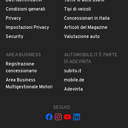
CONTATTA IL VENDITORE
Dati identificativi
Tutte le auto usate
Condizioni generali
Tipi di veicoli
Il veicolo è ancora disponibile?
Privacy
Concessionari in Italia
Il prezzo è trattabile?
Impostazioni Privacy
Articoli del Magazine
Offrite finanziamenti?
Security
Valutazione auto
Accettate permute?
È possibile vedere più foto?
AREA BUSINESS
AUTOMOBILE.IT È PARTE
Quali sono le condizioni della garanzia?
DI ADEVINTA
Registrazione
concessionario
subito.it
Area Business
mobile.de
Multigestionale Motori
Adevinta
SEGUICI
Il tuo nome: