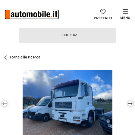
MENU
PREFERITI
CERCA
VENDI
Auto
MAGAZINE
Auto usate
Torna alla ricerca
ACCEDI
Auto Km 0
Auto Nuove
Noleggio a lungo termine
Auto d'epoca
Moto
Camper