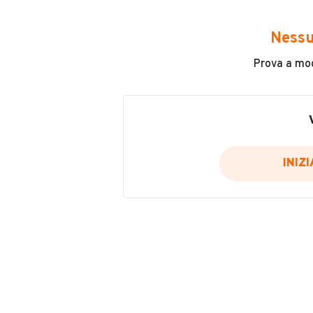
Avrai accesso a tutte le informazio
e sicuro, come:
Nessu
Incidenti in cui è stato coinvolto
Prova a modi
L'ultima lettura del contachilo
Data e luogo di immatricolazio
Data e luogo delle revisioni ef
Importazioni
INIZ
Inserisci il numero di targa per verif
Per saperne di più su CARFAX visit
VERIFIC