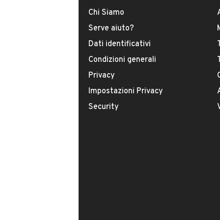
COLLEGAMENTE BLUETOOTH
Chi Siamo
INFORMAZIONI VEICOLO
Serve aiuto?
- SIAMO PRESENTI SUL TERRITORIO 
- POSSIBILITA' DI FINANZIAMENTI 
Dati identificativi
DATI BASE
CONSUMI
- POSSIBILITA’ DI RITIRO PERMUTA
Condizioni generali
- POSSIBILITA' DI CONSEGNA A DOMI
Privacy
- POSSIBILITA’ DI UN TEST DRIVE 
Tipologia
- 12 MESI DI GARANZIA COMPLETA I
USATO
Impostazioni Privacy
- TUTTE LE NOSTRE AUTOVETTURE
Security
CONTROLLI DA PERSONALE QUALIF
Modello
SOTTOPOSTE
TGE
A SANIFICAZIONE DEGLI INTERNI PE
PROFESSIONALITA' AI NOSTRI CLIENT
- POSSIBILITA’ DI RIVOLGERVI PR
Carburante
Diesel
VIENI A SCOPRIRE L'AUTO PRESSO LA
KM.2 (VIA PER GINOSA)
Immatricolazione
Settembre 2020
-POSSIBILITA’ DI TRANSFERT GRATU