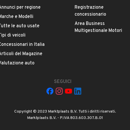
Annunci per regione
Registrazione
concessionario
Marche e Modelli
DA OLTRE VENT'ANNI.
Area Business
PERSONALIZZATI CONINCENTIVI E TASSI AGEVOLATI
Tutte le auto usate
ESTETICA E CONDIZIONI
ACCESSORI
Multigestionale Motori
 E VALUTAZIONEIMMEDIATA
Tipi di veicoli
CILIO
Concessionari in Italia
(SU APPUNTAMENTO)
Marca
NCLUSA,ESTENDIBILEFINO A 60 MESI
MAN
Articoli del Magazine
 VENGONO SOTTOPOSTE ASCRUPOLOSI
Valutazione auto
ICATO,PRIMA DELLACONSEGNA,INOLTRE SONO
Versione
TGE 2.140 2.0 TDI 140 PM-TA Furg.
R ASSICURARE UNA MAGGIOREAFFIDABILITA' E
SEGUICI
I.
ESSO UN CENTROAUTORIZZATO
Chilometri
74.000
 NOSTRA SEDE A LATERZA (TA)IN VIA EX S.S. 580
Copyright © 2023 Marktplaats B.V. Tutti i diritti riservati.
Proprietari precedenti
Marktplaats B.V. - P.IVA 803.603.307.B.01
VEDI TUTTI
1
ITO DA AEREOPORTO E STAZIONIVICINE