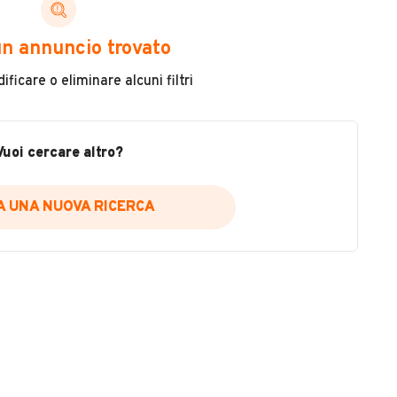
ni di cui necessiti per scegliere in modo trasparente
n annuncio trovato
 il veicolo
ficare o eliminare alcuni filtri
metri
ne
fettuate
Vuoi cercare altro?
IA UNA NUOVA RICERCA
icare la disponibilità del report.
a
il sito web
A DISPONIBILITÀ REPORT