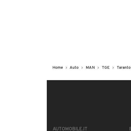
Non hai il numero di targa? Cercalo
il venditore al telefono
o
via e-mail
DESCRIZIONE
AUTOMOBILIWEB PROPONE
MAN TGE AUTOCARRO
Home
Auto
MAN
TGE
Taranto
PREZZO PROMOZIONALE VALIDO FIN
UNICO PROPRIETARIO
GRAFFI VARI DOVUTIA SFREGAMEN
CON I SEGUENTI OPTIONAL:
PORTA SCORREVOLE LATERALE
DOPPIA PORTA APRIBILE NELLA PAR
CABINA CON LED
TOUCH-PAD CENTRALE
AUTOMOBILE.IT