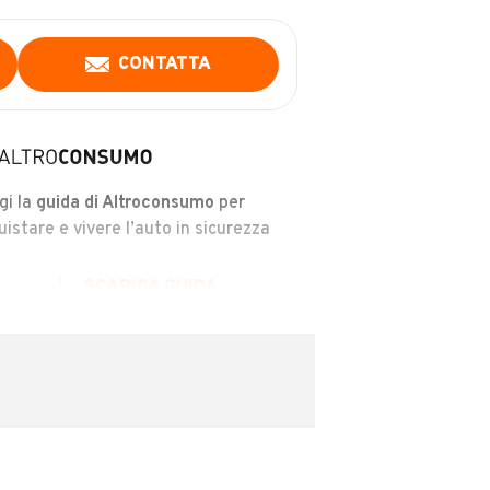
CONTATTA
gi la
guida di Altroconsumo
per
uistare e vivere l’auto in sicurezza
SCARICA GUIDA