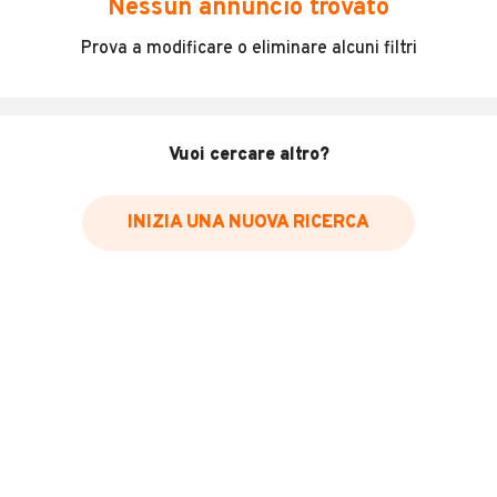
Nessun annuncio trovato
Volkswagen crafter(man) tge 2019
Prova a modificare o eliminare alcuni filtri
Sinistrato come da foto
Gemellato
Cassa frigo lamberet
Pezzi smontati nella cassa
Vuoi cercare altro?
Ideale per riclambi
Non vendiamo parti singole
No daily cabstar eurocargo
INIZIA UNA NUOVA RICERCA
INFORMAZIONI VEICOLO
Marca
Man
Immatricolazione
2019