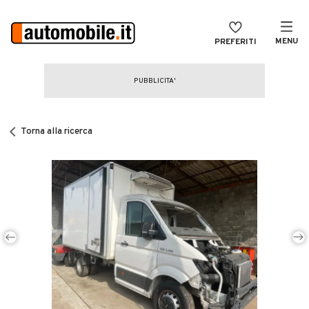
MENU
PREFERITI
CERCA
VENDI
Auto
MAGAZINE
Auto usate
Torna alla ricerca
ACCEDI
Auto Km 0
Auto Nuove
Noleggio a lungo termine
Auto d'epoca
Moto
Camper