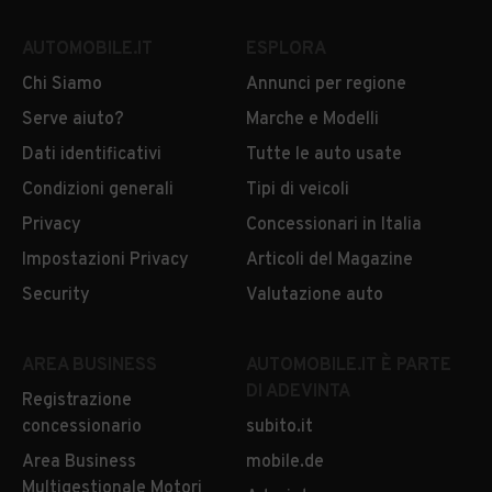
AUTOMOBILE.IT
ESPLORA
Chi Siamo
Annunci per regione
Serve aiuto?
Marche e Modelli
Dati identificativi
Tutte le auto usate
Condizioni generali
Tipi di veicoli
Privacy
Concessionari in Italia
Impostazioni Privacy
Articoli del Magazine
Security
Valutazione auto
AREA BUSINESS
AUTOMOBILE.IT È PARTE
DI ADEVINTA
Registrazione
concessionario
subito.it
Area Business
mobile.de
Multigestionale Motori