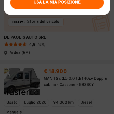
USA LA MIA POSIZIONE
Certificazioni e Garanzie
Storia del veicolo
DE PAOLIS AUTO SRL
4,5
(
48
)
Ardea (RM)
€ 18.900
MAN TGE 3.5 2.0 tdi 140cv Doppia
cabina - Cassone - GB380Y
14
Usato
Luglio 2020
94.000 km
Diesel
Manuale