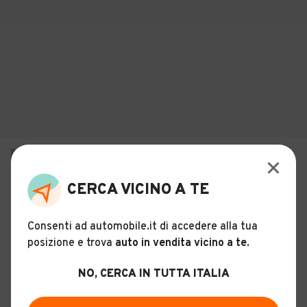
€ 17.500
Man TGE 3.140 2.0 TDI 140CV PM-
CERCA VICINO A TE
TM Furgone
26
Consenti ad automobile.it di accedere alla tua
Usato
Febbraio 2022
80.878 km
Diesel
posizione e trova
auto in vendita vicino a te
.
Manuale
Unico proprietario
NO, CERCA IN TUTTA ITALIA
Descrizione