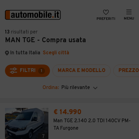
MENU
PREFERITI
CERCA
13
risultati
per
MAN TGE - Compra usata
VENDI
Auto
MAGAZINE
Auto usate
In tutta Italia
Scegli città
ACCEDI
Auto Km 0
FILTRI
MARCA E MODELLO
PREZZO
1
Auto Nuove
Ordina:
Più rilevante
Noleggio a lungo termine
Auto d'epoca
€ 14.990
Moto
Man TGE 2.140 2.0 TDI 140CV PM-
TA Furgone
Camper
7