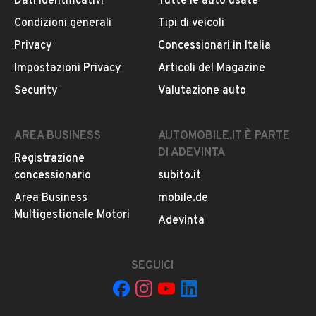
Dati identificativi
Tutte le auto usate
Il veicolo è ancora disponibile?
Condizioni generali
Tipi di veicoli
Il prezzo è trattabile?
Privacy
Concessionari in Italia
Offrite finanziamenti?
Impostazioni Privacy
Articoli del Magazine
Accettate permute?
Security
Valutazione auto
È possibile vedere più foto?
Quali sono le condizioni della garanzia?
AREA BUSINESS
AUTOMOBILE.IT È PARTE
DI ADEVINTA
Registrazione
concessionario
subito.it
Area Business
mobile.de
Multigestionale Motori
Adevinta
SEGUICI
Il tuo nome: