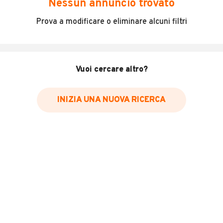
Nessun annuncio trovato
Vendo man tgx 480 euro 6 revisione regolare con
Prova a modificare o eliminare alcuni filtri
cambio automatico.
INFORMAZIONI VEICOLO
Vuoi cercare altro?
Marca
Man
INIZIA UNA NUOVA RICERCA
Immatricolazione
2014
Chilometri
860.000
Carburante