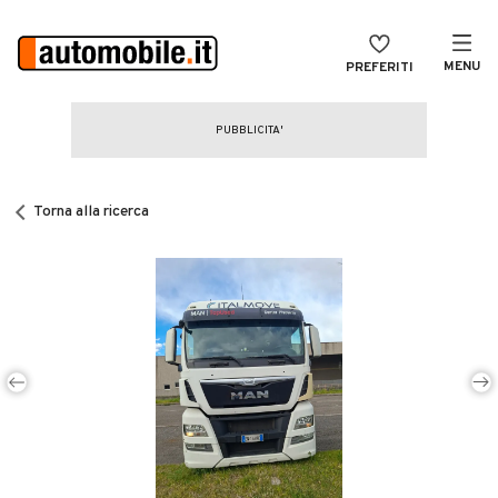
MENU
PREFERITI
CERCA
VENDI
Auto
MAGAZINE
Auto usate
Torna alla ricerca
ACCEDI
Auto Km 0
Auto Nuove
Noleggio a lungo termine
Auto d'epoca
Moto
Camper