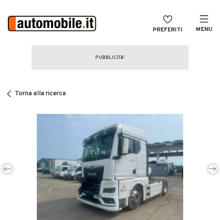
MENU
PREFERITI
CERCA
VENDI
Auto
MAGAZINE
Auto usate
Torna alla ricerca
ACCEDI
Auto Km 0
Auto Nuove
Noleggio a lungo termine
Auto d'epoca
Moto
Camper