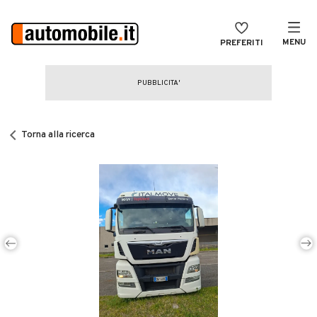
MENU
PREFERITI
CERCA
VENDI
Auto
MAGAZINE
Auto usate
Torna alla ricerca
ACCEDI
Auto Km 0
Auto Nuove
Noleggio a lungo termine
Auto d'epoca
Moto
Camper