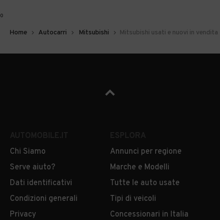
0
Home
Autocarri
Mitsubishi
Mitsubishi usati e nuovi in vendita
AUTOMOBILE.IT
ESPLORA
Chi Siamo
Annunci per regione
Serve aiuto?
Marche e Modelli
Dati identificativi
Tutte le auto usate
Condizioni generali
Tipi di veicoli
Privacy
Concessionari in Italia