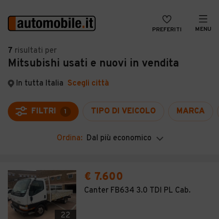
MENU
PREFERITI
CERCA
7
risultati
per
Mitsubishi usati e nuovi in vendita
VENDI
Auto
MAGAZINE
Auto usate
In tutta Italia
Scegli città
ACCEDI
Auto Km 0
FILTRI
TIPO DI VEICOLO
MARCA
1
Auto Nuove
Ordina:
Dal più economico
Noleggio a lungo termine
Auto d'epoca
€ 7.600
Moto
Canter FB634 3.0 TDI PL Cab.
Camper
22