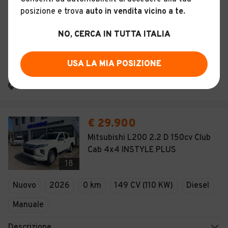
Usato
Giugno 2012
83.335 km
posizione e trova
auto in vendita vicino a te
.
145 CV (107 KW)
Diesel
Manuale
NO, CERCA IN TUTTA ITALIA
Descrizione
USA LA MIA POSIZIONE
NUOVA G.G. CAR S.R.L. SOCIETA' UNIPERSONALE
Asti (AT)
€ 29.900
Mitsubishi L200 2.2 D 150cv Club
Cab 4x4 INSTYLE PLUS
18
Nuovo
2026
0 km
149 CV (110 KW)
Diesel
Manuale
Descrizione