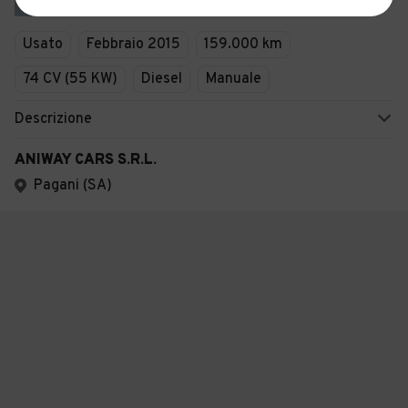
6
Usato
Febbraio 2015
159.000 km
74 CV (55 KW)
Diesel
Manuale
Descrizione
ANIWAY CARS S.R.L.
Pagani (SA)