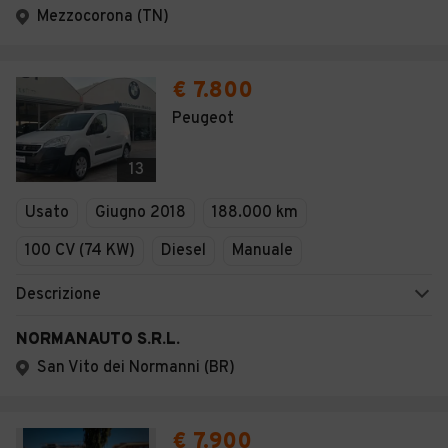
Mezzocorona (TN)
€ 7.800
Peugeot
13
Usato
Giugno 2018
188.000 km
100 CV (74 KW)
Diesel
Manuale
Descrizione
NORMANAUTO S.R.L.
San Vito dei Normanni (BR)
€ 7.900