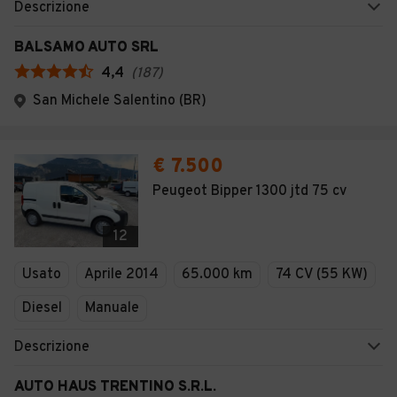
Descrizione
BALSAMO AUTO SRL
4,4
(
187
)
San Michele Salentino (BR)
€ 7.500
Peugeot Bipper 1300 jtd 75 cv
12
Usato
Aprile 2014
65.000 km
74 CV (55 KW)
Diesel
Manuale
Descrizione
AUTO HAUS TRENTINO S.R.L.