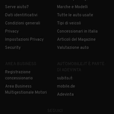
Serve aiuto?
Marche e Modelli
Dati identificativi
Tutte le auto usate
Condizioni generali
Tipi di veicoli
Privacy
Concessionari in Italia
Impostazioni Privacy
Articoli del Magazine
Security
Valutazione auto
AREA BUSINESS
AUTOMOBILE.IT È PARTE
DI ADEVINTA
Registrazione
concessionario
subito.it
Area Business
mobile.de
Multigestionale Motori
Adevinta
SEGUICI