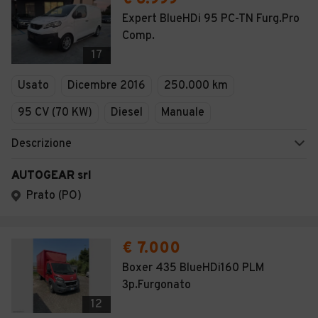
Expert BlueHDi 95 PC-TN Furg.Pro
Comp.
17
Usato
Dicembre 2016
250.000 km
95 CV (70 KW)
Diesel
Manuale
Descrizione
AUTOGEAR srl
Prato (PO)
€ 7.000
Boxer 435 BlueHDi160 PLM
3p.Furgonato
12