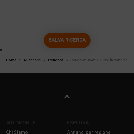
SALVA RICERCA
0
Home
Autocarri
Peugeot
Peugeot usati e nuovi in vendita
AUTOMOBILE.IT
ESPLORA
Chi Siamo
Annunci per regione