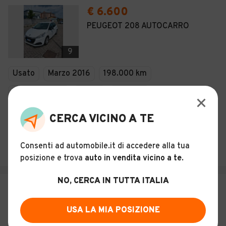
€ 6.600
PEUGEOT 208 AUTOCARRO
9
Usato
Marzo 2016
198.000 km
74 CV (55 KW)
Diesel
Manuale
Descrizione
CERCA VICINO A TE
AUTOMOBILI & FUORISTRADA CARIO LA DI BEVILACQUA GI
Consenti ad automobile.it di accedere alla tua
Biella (BI)
posizione e trova
auto in vendita vicino a te
.
NO, CERCA IN TUTTA ITALIA
€ 6.690
PEUGEOT BIPPER PREMIUM 1.3 HDI
USA LA MIA POSIZIONE
75 CV VAN