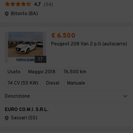
4,7
(
54
)
Bitonto (BA)
€ 6.500
Peugeot 208 Van 2 p.ti (autocarro)
17
Usato
Maggio 2018
76.500 km
74 CV (55 KW)
Diesel
Manuale
Descrizione
EURO CO.M.I. S.R.L.
Sassari (SS)