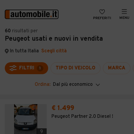
MENU
PREFERITI
CERCA
60
risultati
per
Peugeot usati e nuovi in vendita
VENDI
Auto
MAGAZINE
Auto usate
In tutta Italia
Scegli città
ACCEDI
Auto Km 0
FILTRI
TIPO DI VEICOLO
MARCA
1
Auto Nuove
Ordina:
Dal più economico
Noleggio a lungo termine
Auto d'epoca
€ 1.499
Moto
Peugeot Partner 2.0 Diesel !
Camper
9