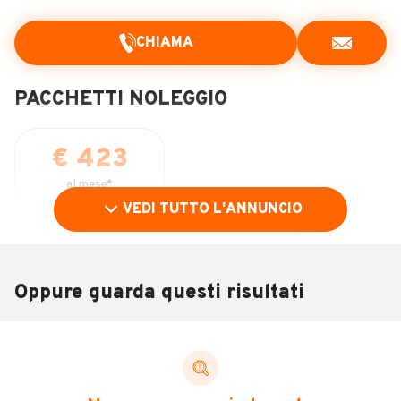
CHIAMA
PACCHETTI NOLEGGIO
€ 423
al mese*
VEDI TUTTO L'ANNUNCIO
60
Mesi
DURATA
10.000
KM/ANNO INCLUSI
Oppure guarda questi risultati
€ 1.500
ANTICIPO
SCEGLI