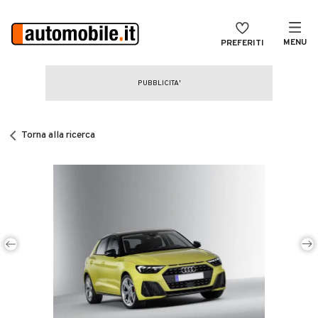
MENU
PREFERITI
CERCA
VENDI
Auto
MAGAZINE
Auto usate
Torna alla ricerca
ACCEDI
Auto Km 0
Auto Nuove
Noleggio a lungo termine
Auto d'epoca
Moto
Camper