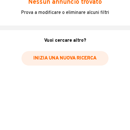
Nessun annuncio trovato
* Il canone mensile dei veicoli a noleggio può variare in base alla
Prova a modificare o eliminare alcuni filtri
durata del contratto, al numero di km inclusi e all'importo versato
come anticipo. Richiediamo ai nostri inserzionisti di indicare il prezzo
IVA inclusa. Vi raccomandiamo di verificare che il prezzo indicato
comprenda effettivamente l'IVA.
Vuoi cercare altro?
INIZIA UNA NUOVA RICERCA