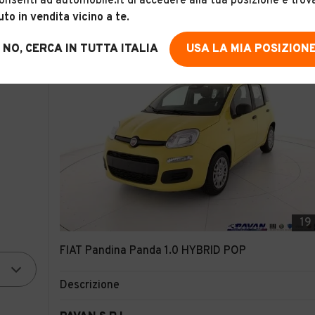
onsenti ad automobile.it di accedere alla tua posizione e trov
uto in vendita vicino a te
.
NO, CERCA IN TUTTA ITALIA
USA LA MIA POSIZION
19
FIAT Pandina Panda 1.0 HYBRID POP
Descrizione