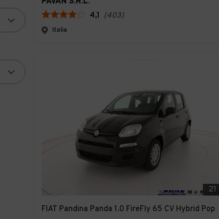
PAVAN S.R.L.
4,1
(
403
)
Italia
21
FIAT Pandina Panda 1.0 FireFly 65 CV Hybrid Pop