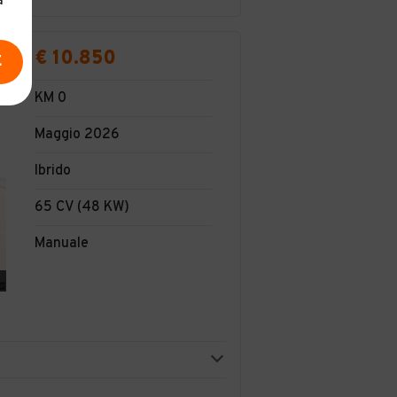
a
€ 10.850
E
KM 0
Maggio 2026
Ibrido
65 CV (48 KW)
Manuale