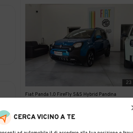
23
Fiat Panda 1.0 FireFly S&S Hybrid Pandina
Descrizione
CERCA VICINO A TE
GICAR S.R.L.
Putignano (BA)