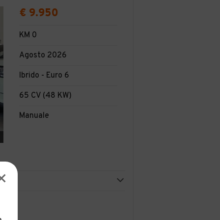
€ 9.950
KM 0
Agosto 2026
Ibrido - Euro 6
65 CV (48 KW)
Manuale