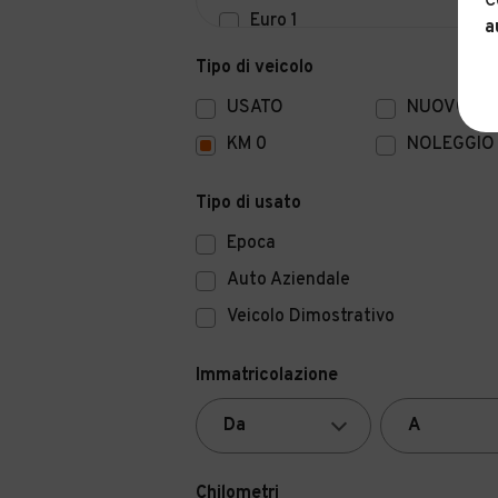
C
Euro 1
a
Euro 0
Tipo di veicolo
USATO
NUOVO
KM 0
NOLEGGIO
Tipo di usato
Epoca
Auto Aziendale
Veicolo Dimostrativo
Immatricolazione
Chilometri