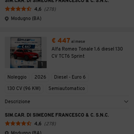
SIM.CAR. DI SIMEONE FRANCESCO & C. S.N.C.
4,6
(
278
)
Modugno (BA)
€ 447
al mese
Alfa Romeo Tonale 1.6 diesel 130
CV TCT6 Sprint
1
Noleggio
2026
Diesel - Euro 6
130 CV (96 KW)
Semiautomatico
Descrizione
SIM.CAR. DI SIMEONE FRANCESCO & C. S.N.C.
4,6
(
278
)
Modugno (BA)