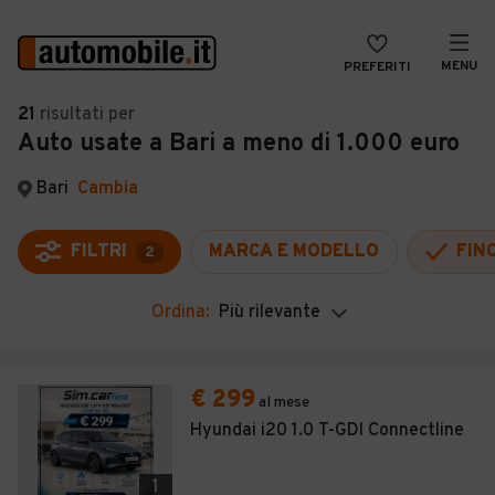
MENU
PREFERITI
CERCA
21
risultati
per
Auto usate a Bari a meno di 1.000 euro
VENDI
Auto
MAGAZINE
Auto usate
Bari
Cambia
ACCEDI
Auto Km 0
FILTRI
MARCA E MODELLO
FINO
2
Auto Nuove
Ordina:
Più rilevante
Noleggio a lungo termine
Auto d'epoca
€ 299
al mese
Moto
Hyundai i20 1.0 T-GDI Connectline
Camper
1