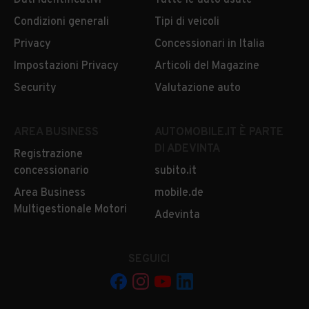
Dati identificativi
Tutte le auto usate
Condizioni generali
Tipi di veicoli
Privacy
Concessionari in Italia
Impostazioni Privacy
Articoli del Magazine
Security
Valutazione auto
AREA BUSINESS
AUTOMOBILE.IT È PARTE
DI ADEVINTA
Registrazione
concessionario
subito.it
Area Business
mobile.de
Multigestionale Motori
Adevinta
SEGUICI