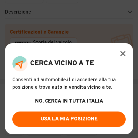
Descrizione
Certificazioni e Garanzie
Storia del veicolo
SEGRETO AUTO di Segreto Giacomo
CERCA VICINO A TE
Altamura (BA)
Consenti ad automobile.it di accedere alla tua
posizione e trova
auto in vendita vicino a te
.
€ 950
NO, CERCA IN TUTTA ITALIA
Fiat Punto Evo 1.3 Mjet - 75cv
6
USA LA MIA POSIZIONE
Usato
Gennaio 2010
162.000 km