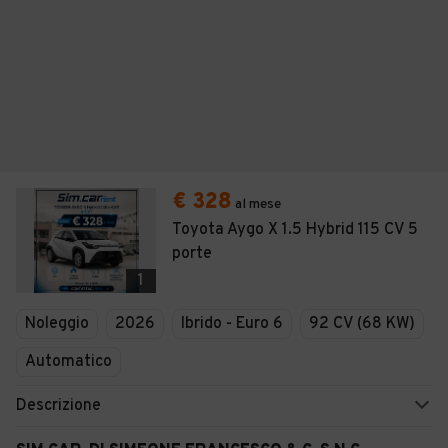
€ 328
al mese
Toyota Aygo X 1.5 Hybrid 115 CV 5
porte
1
Noleggio
2026
Ibrido - Euro 6
92 CV (68 KW)
Automatico
Descrizione