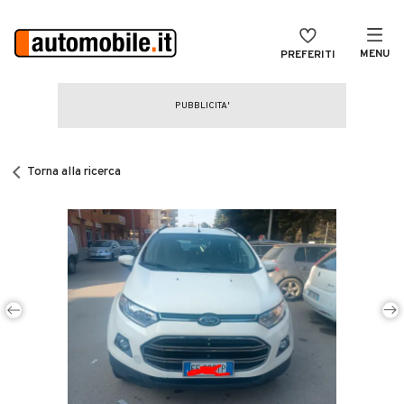
MENU
PREFERITI
CERCA
VENDI
Auto
MAGAZINE
Auto usate
Torna alla ricerca
ACCEDI
Auto Km 0
Auto Nuove
Noleggio a lungo termine
Auto d'epoca
Moto
Camper