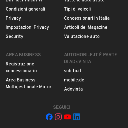
Dati identificativi
Tutte le auto usate
Condizioni generali
Tipi di veicoli
DESCRIZIONE
Privacy
Concessionari in Italia
Vendo Bellissima FORD EcoSport 1.5 TDCi
Impostazioni Privacy
Articoli del Magazine
anno 2016
Security
Valutazione auto
Auto in ottime condizioni
Meccanica perfetta
Interni come nuovi
AREA BUSINESS
AUTOMOBILE.IT È PARTE
Per qualsiasi informazione non esitate a contattarmi
DI ADEVINTA
Registrazione
Possibilità di fare il finanziamento
concessionario
subito.it
Prezzo trattabile
Area Business
mobile.de
Multigestionale Motori
Adevinta
INFORMAZIONI VEICOLO
DATI BASE
CONSUMI
ESTETICA E CONDIZ
SEGUICI
Tipologia