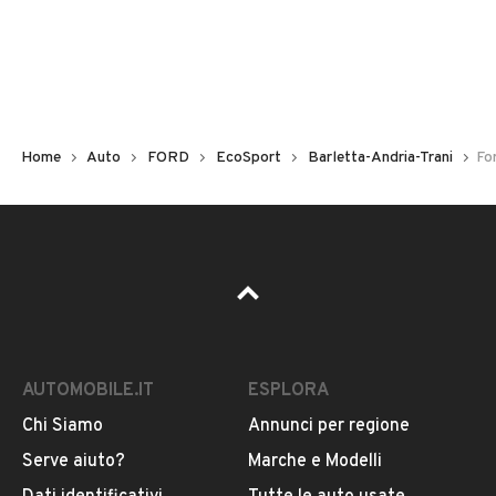
Non hai il numero di targa? Cercalo nelle foto del veicolo
o contatta
il venditore al telefono
o
via e-mail
per
riceverlo.
Home
Auto
FORD
EcoSport
Barletta-Andria-Trani
Fo
AUTOMOBILE.IT
ESPLORA
Chi Siamo
Annunci per regione
Pubblicità
Serve aiuto?
Marche e Modelli