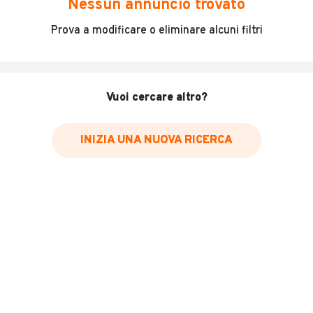
Nessun annuncio trovato
Incidenti in cui è stato coinvolto il veicolo
Prova a modificare o eliminare alcuni filtri
L'ultima lettura del contachilometri
Data e luogo di immatricolazione
Data e luogo delle revisioni effettuate
Vuoi cercare altro?
Importazioni
INIZIA UNA NUOVA RICERCA
Inserisci il numero di targa per verificare la disponibilità
del report.
Per saperne di più su CARFAX visita
il sito web
VERIFICA DISPONIBILITÀ REPORT