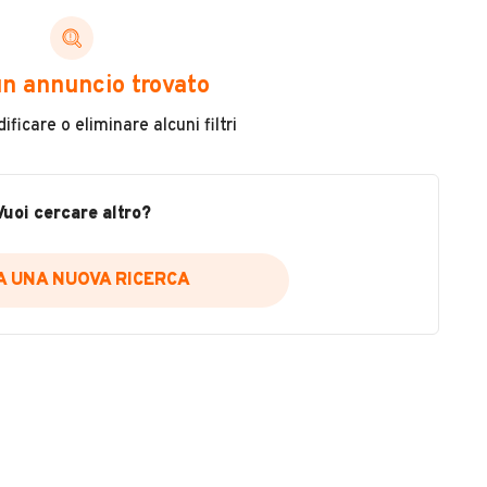
ni di cui necessiti per scegliere in modo trasparente
n annuncio trovato
 il veicolo
ficare o eliminare alcuni filtri
metri
ne
fettuate
Vuoi cercare altro?
IA UNA NUOVA RICERCA
icare la disponibilità del report.
a
il sito web
A DISPONIBILITÀ REPORT