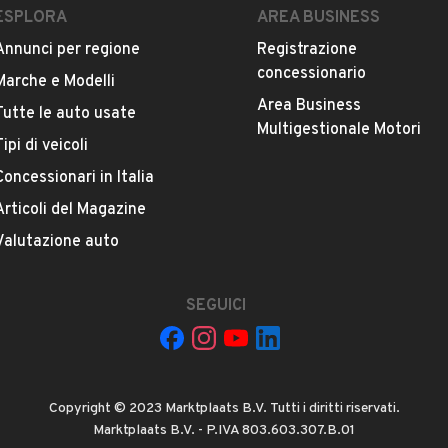
ESPLORA
AREA BUSINESS
CI
Annunci per regione
Registrazione
concessionario
Marche e Modelli
VETTURA SI PREGA DI CONTATTARE TELEFONICAMENTE I
Area Business
Tutte le auto usate
ESTETICA E CONDIZIONI
ACCESSORI
Multigestionale Motori
Tipi di veicoli
Concessionari in Italia
Marca
CHEVROLET
Articoli del Magazine
Valutazione auto
Versione
Matiz 1000 SX Energy GPL Eco Logic
SEGUICI
Chilometri
106.000
Copyright © 2023 Marktplaats B.V. Tutti i diritti riservati.
Potenza
Marktplaats B.V. - P.IVA 803.603.307.B.01
VEDI TUTTI