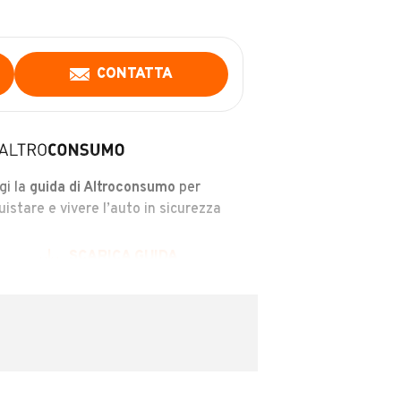
CONTATTA
gi la
guida di Altroconsumo
per
uistare e vivere l’auto in sicurezza
SCARICA GUIDA