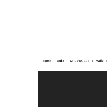
Non hai il numero di targa? Cercalo
il venditore al telefono
o
via e-mail
DESCRIZIONE
CHEVROLET MATIZ 1000 GPL DI SERI
ANNO: 2007
Home
Auto
CHEVROLET
Matiz
CHILOMETRI: 106'000
ALIMENTAZIONE: BENZINA/GPL
DOPPIE CHIAVI
UNICO PROPRIETARIO
KM CERTIFICATI
CHIUSURA CENTRALIZZATA CON T
GPL CASA MADRE CON SCADENZA 2
VETRI ELETTRCI ANTERIORI E POSTE