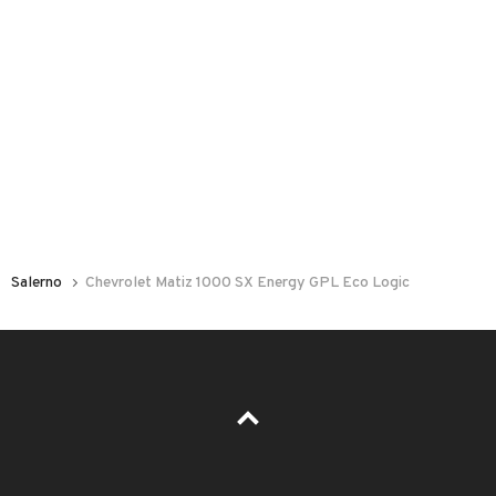
 nelle foto del veicolo o contatta
GU
per riceverlo.
E
Salerno
Chevrolet Matiz 1000 SX Energy GPL Eco Logic
ELECOMANDO
029
RIORI
LEGGI TUTTO