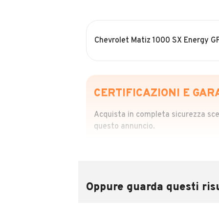
Chevrolet Matiz 1000 SX Energy GP
CERTIFICAZIONI E GAR
Acquista in completa sicurezza scegl
questo annuncio.
STORIA DEL VEIC
Richiedi da 39,99
Sponsorizzato
Oppure guarda questi risu
Attraverso il report CARFAX potrai 
utilizzando il numero di targa.