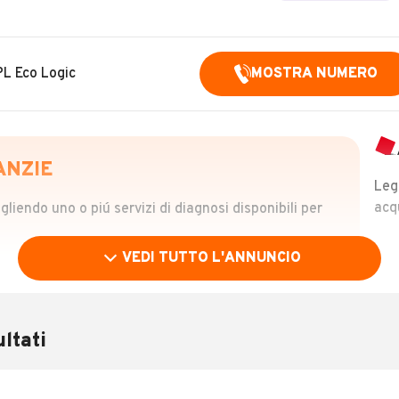
L Eco Logic
MOSTRA NUMERO
ANZIE
Leg
acq
iendo uno o piú servizi di diagnosi disponibili per
VEDI TUTTO L'ANNUNCIO
OLO
 €
ltati
verificare la storia del veicolo semplicemente