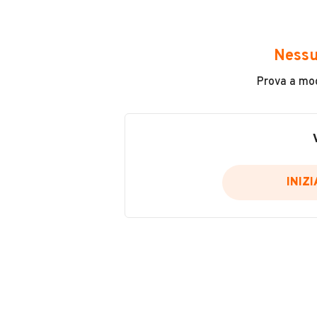
Avrai accesso a tutte le informazio
e sicuro, come:
Nessu
Incidenti in cui è stato coinvolto
Prova a modi
L'ultima lettura del contachilo
Data e luogo di immatricolazio
Data e luogo delle revisioni ef
Importazioni
INIZ
Inserisci il numero di targa per verif
Per saperne di più su CARFAX visit
VERIFIC