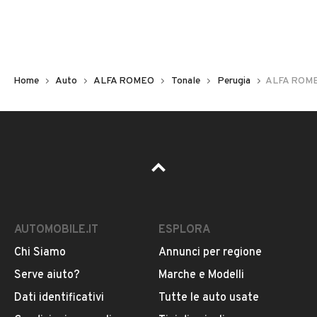
Marca
ALFA ROMEO
Home
Auto
ALFA ROMEO
Tonale
Perugia
ALFA ROMEO
Modello
Tonale
Versione
Tonale 1.5 130 CV MHEV TCT7 Sprint
Carburante
VEDI TUTTI
Ibrida (benzina/elettrica)
AUTOMOBILE.IT
ESPLORA
Chi Siamo
Annunci per regione
Immatricolazione
VENDITORE
Serve aiuto?
Marche e Modelli
2026
Dati identificativi
Tutte le auto usate