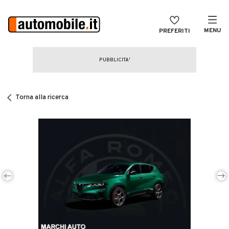
MENU
PREFERITI
CERCA
VENDI
Auto
MAGAZINE
Auto usate
Torna alla ricerca
ACCEDI
Auto Km 0
Auto Nuove
Noleggio a lungo termine
Auto d'epoca
Moto
Camper