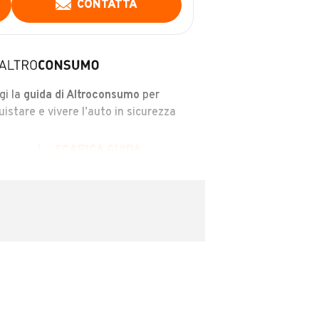
CONTATTA
gi la
guida di Altroconsumo
per
uistare e vivere l’auto in sicurezza
SCARICA GUIDA