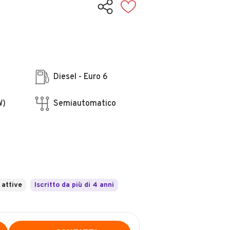
Diesel - Euro 6
W)
Semiautomatico
 attive
Iscritto da più di 4 anni