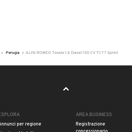
5 posti
Carrozzeria
Altro
questo venditore e la sua votazione media.
Perugia
ALFA ROMEO Tonale 1.6 Diesel 130 CV TCT7 Sprint
astia Umbra, Perugia
ESPLORA
AREA BUSINESS
Annunci per regione
Registrazione
concessionario