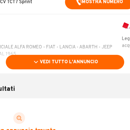
 CV TCT7 Sprint
MOSTRA NUMERO
Leg
acq
ALE ALFA ROMEO - FIAT - LANCIA - ABARTH - JEEP
AL 1965
VEDI TUTTO L'ANNUNCIO
entivi del mese
ncessionaria)
ltati
LEGGI TUTTO
MERO