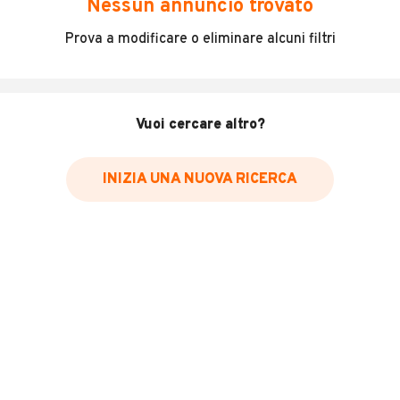
Nessun annuncio trovato
Incidenti in cui è stato coinvolto il veicolo
Prova a modificare o eliminare alcuni filtri
L'ultima lettura del contachilometri
Data e luogo di immatricolazione
Data e luogo delle revisioni effettuate
Vuoi cercare altro?
Importazioni
INIZIA UNA NUOVA RICERCA
Inserisci il numero di targa per verificare la disponibilità
del report.
Per saperne di più su CARFAX visita
il sito web
VERIFICA DISPONIBILITÀ REPORT