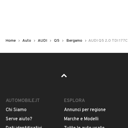
Non hai il numero di targa? Cercalo nelle foto del veicolo
o contatta
il venditore al telefono
o
via e-mail
per
riceverlo.
Home
Auto
AUDI
Q5
Bergamo
AUDI Q5 2.0 TDI 177CV
AUTOMOBILE.IT
ESPLORA
Chi Siamo
Annunci per regione
Pubblicità
Serve aiuto?
Marche e Modelli