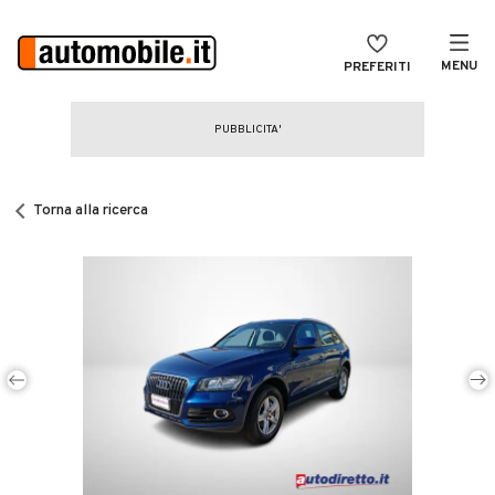
MENU
PREFERITI
CERCA
VENDI
Auto
MAGAZINE
Auto usate
Torna alla ricerca
ACCEDI
Auto Km 0
Auto Nuove
Noleggio a lungo termine
Auto d'epoca
Moto
Camper