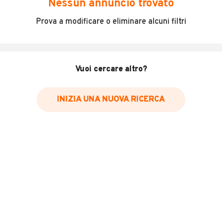
Nessun annuncio trovato
Incidenti in cui è stato coinvolto il veicolo
Prova a modificare o eliminare alcuni filtri
L'ultima lettura del contachilometri
Data e luogo di immatricolazione
Data e luogo delle revisioni effettuate
Vuoi cercare altro?
Importazioni
INIZIA UNA NUOVA RICERCA
Inserisci il numero di targa per verificare la disponibilità
del report.
Per saperne di più su CARFAX visita
il sito web
VERIFICA DISPONIBILITÀ REPORT