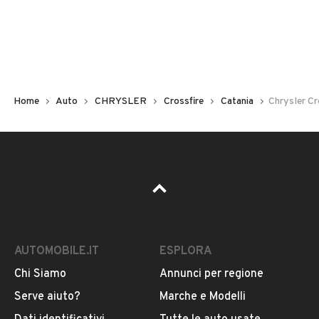
Non hai il numero di targa? Cercalo nelle foto del veicolo
o contatta
il venditore al telefono
o
via e-mail
per
riceverlo.
Home
Auto
CHRYSLER
Crossfire
Catania
Chrysler Cr
AUTOMOBILE.IT
ESPLORA
Chi Siamo
Annunci per regione
Pubblicità
Serve aiuto?
Marche e Modelli