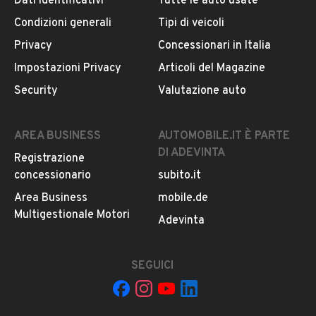
Dati identificativi
Tutte le auto usate
Condizioni generali
Tipi di veicoli
DESCRIZIONE
Privacy
Concessionari in Italia
VETTURA C/VENDITA
Impostazioni Privacy
Articoli del Magazine
PER INFO
MOSTRA NUMERO
Security
Valutazione auto
MOSTRA NUMERO
MOSTRA NUMERO
SI VALUTA PERMUTA
AREA BUSINESS
AUTOMOBILE.IT È PARTE
DI ADEVINTA
Registrazione
concessionario
subito.it
INFORMAZIONI VEICOLO
Area Business
mobile.de
DATI BASE
CONSUMI
ESTETICA E CONDIZ
Multigestionale Motori
Adevinta
Tipologia
SEGUICI
USATO
Marca