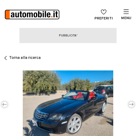
MENU
PREFERITI
CERCA
VENDI
Auto
MAGAZINE
Auto usate
Torna alla ricerca
ACCEDI
Auto Km 0
Auto Nuove
Noleggio a lungo termine
Auto d'epoca
Moto
Camper