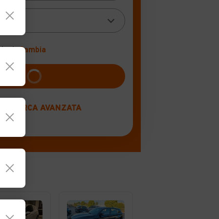
 km)
Cambia
RICERCA AVANZATA