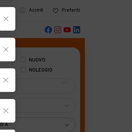
azine
Accedi
Preferiti
POCA
NUOVO
NOLEGGIO