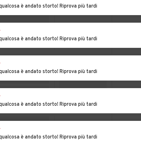
Marcone
qualcosa è andato storto! Riprova più tardi
Auto usate Strona
Auto usate
Tavigliano
r
legno
Auto usate Torrazzo
Auto usate Trivero
qualcosa è andato storto! Riprova più tardi
Auto usate Valle
Auto usate Valle San
r
Mosso
Nicolao
qualcosa è andato storto! Riprova più tardi
rone
Auto usate Vigliano
Auto usate Villa del
Biellese
Bosco
r
erone
Auto usate Zimone
Auto usate Zubiena
qualcosa è andato storto! Riprova più tardi
r
qualcosa è andato storto! Riprova più tardi