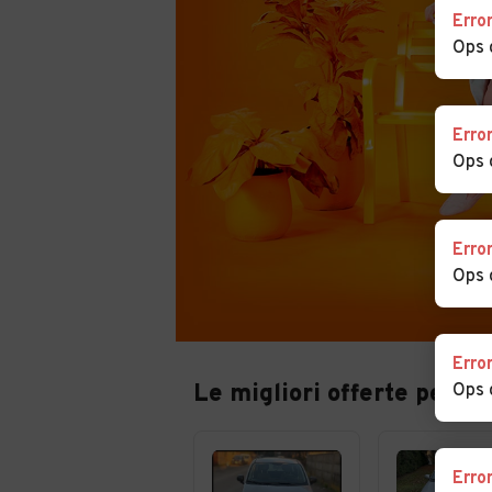
Erro
Ops 
Erro
Ops 
Erro
Ops 
Erro
Le migliori offerte per au
Ops 
Erro