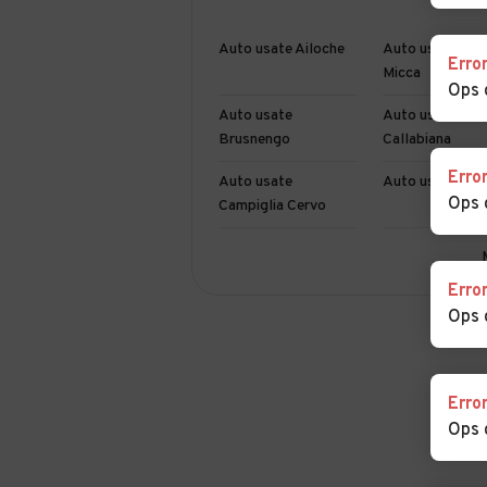
Auto usate Ailoche
Auto usate And
Erro
Micca
Ops 
Auto usate
Auto usate
Brusnengo
Callabiana
Erro
Auto usate
Auto usate Can
Ops 
Campiglia Cervo
Auto usate
Auto usate Cav
Castelletto Cervo
Erro
Ops 
Auto usate Coggiola
Auto usate Cos
Auto usate Donato
Auto usate Dor
Erro
Ops 
Auto usate Graglia
Auto usate Les