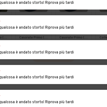
qualcosa è andato storto! Riprova più tardi
€ 3.900
€ 3.900
€ 7
r
.6i
Citroen C4
Citroen C4
FORD
qualcosa è andato storto! Riprova più tardi
Picasso 1.6hdi
Picasso 1.6hdi
TDC
7posti 2012
7posti 2012
por
Lurate Caccivio (CO)
Casorate Primo (PV)
Casorate Primo (PV)
Coll
Bus
r
qualcosa è andato storto! Riprova più tardi
VEDI TUTTE
r
qualcosa è andato storto! Riprova più tardi
r
qualcosa è andato storto! Riprova più tardi
INCIA