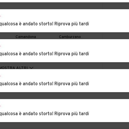
orno
Auto usate Benna
Auto usate Borriana
r
qualcosa è andato storto! Riprova più tardi
Auto usate
Auto usate
Camandona
Camburzano
r
delo
Auto usate Caprile
Auto usate
qualcosa è andato storto! Riprova più tardi
Casapinta
aglià
Auto usate Cerreto
Auto usate Cerrione
MOSTRA ALTRI
Castello
r
qualcosa è andato storto! Riprova più tardi
sato
Auto usate
Auto usate Curino
Crevacuore
zano
Auto usate
Auto usate Gifflenga
r
Gaglianico
qualcosa è andato storto! Riprova più tardi
sona
Auto usate Magnano
Auto usate