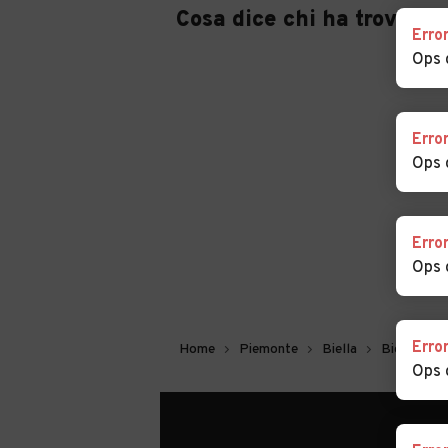
Cosa dice chi ha trovato 
Erro
Ops 
Erro
Ops 
Erro
Ops 
Erro
Home
Piemonte
Biella
Bioglio
Ops 