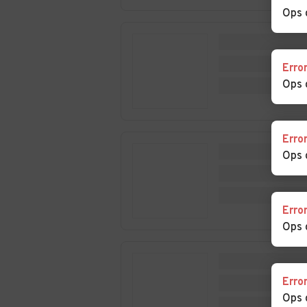
Salussola
Sandigliano
Ops 
Auto usate
Auto usate
Sordevolo
Sostegno
Erro
Auto usate
Auto usate Tol
Ops 
Ternengo
Auto usate
Auto usate
Erro
Valdengo
Vallanzengo
Ops 
Auto usate Veglio
Auto usate Ver
Erro
Auto usate Villanova
Auto usate Viv
Ops 
Biellese
Auto usate
Zumaglia
Erro
Ops 