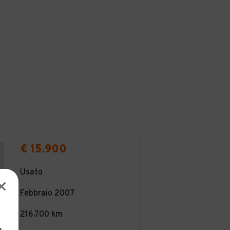
€ 15.900
Usato
Febbraio 2007
216.700 km