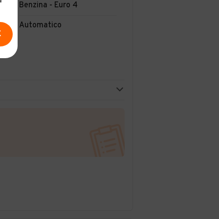
a
Benzina - Euro 4
Automatico
E