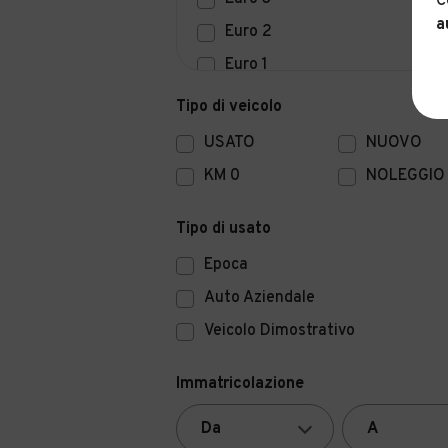
C
a
Euro 2
Euro 1
Euro 0
Tipo di veicolo
USATO
NUOVO
KM 0
NOLEGGIO
Tipo di usato
Epoca
Auto Aziendale
Veicolo Dimostrativo
Immatricolazione