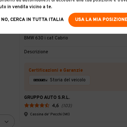
onsenti ad automobile.it di accedere alla tua posizione e trov
uto in vendita vicino a te
.
NO, CERCA IN TUTTA ITALIA
USA LA MIA POSIZION
25
BMW 630 i cat Cabrio
Descrizione
Certificazioni e Garanzie
Storia del veicolo
GRUPPO AUTO S.R.L.
4,6
(
103
)
Cassina de' Pecchi (MI)