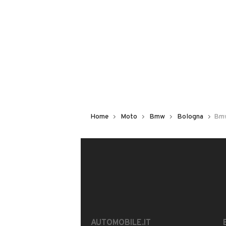
100 kW (135 CV)
ANDREACOSTA SCOOTE
Usato / Nuovo
Iscritto da 1 anno
Usato
VIA ANDREA COSTA 129, 
MOSTRA NUMERO
Home
Moto
Bmw
Bologna
Bmw
Notifiche chiamate attive
Questo venditore
riceverà un’e-ma
CONTATTA IL VENDITORE
Il veicolo è ancora disponibile?
Offrite finanziamenti?
AUTOMOBILE.IT
È possibile vedere più foto?