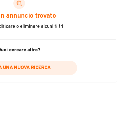
n annuncio trovato
ficare o eliminare alcuni filtri
Chilometri
19.000
Vuoi cercare altro?
o) e finanziamenti personalizzati.
Cambio
Cambio Semiautomatico
 immediato, indipendentemente dall’acquisto presso
IA UNA NUOVA RICERCA
Cilindrata
1254
Colore
VEDI TUTTI
Marrone
Metallizzato