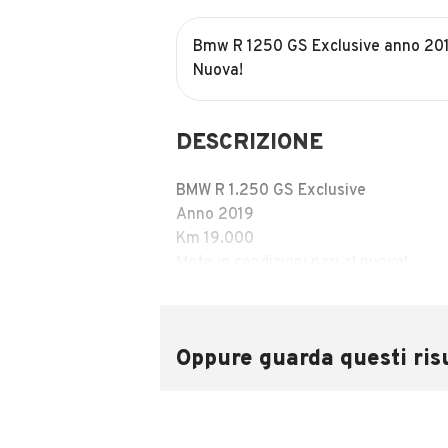
Bmw R 1250 GS Exclusive anno 2
Nuova!
DESCRIZIONE
BMW R 1.250 GS Exclusive
Anno 2019
Km 19.000
Moto in condizioni pari al nuovo!
Sempre tagliandata BMW
Full optional.
ABS Pro + controllo trazione
Oppure guarda questi risu
Paramani + manopole riscaldate
Dynamic ESA
Sella Comfort
Keyless Ride