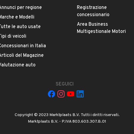
Annunci per regione
Registrazione
concessionario
Marche e Modelli
Area Business
Tutte le auto usate
Multigestionale Motori
Tipi di veicoli
Concessionari in Italia
Articoli del Magazine
La tua mail:
Valutazione auto
SEGUICI
Copyright © 2023 Marktplaats B.V. Tutti i diritti riservati.
 ad Automobile S.r.l. a utilizzare i miei contatti secondo quanto
Marktplaats B.V. - P.IVA 803.603.307.B.01
acy
, ad esempio per inviare delle raccomandazioni per veicoli simili.