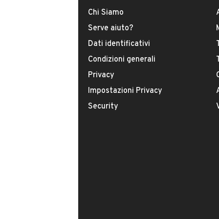
Chi Siamo
Serve aiuto?
Dati identificativi
Condizioni generali
Privacy
Impostazioni Privacy
Il tuo nome:
Security
Il tuo numero di telefono:
Facendo clic sul pulsante do il mio consenso
indicato nella nostra
informativa sulla priv