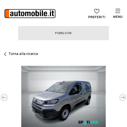
MENU
PREFERITI
CERCA
VENDI
Auto
MAGAZINE
Auto usate
Torna alla ricerca
ACCEDI
Auto Km 0
Auto Nuove
Noleggio a lungo termine
Auto d'epoca
Moto
Camper