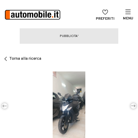
MENU
PREFERITI
CERCA
VENDI
Auto
MAGAZINE
Auto usate
Torna alla ricerca
ACCEDI
Auto Km 0
Auto Nuove
Noleggio a lungo termine
Auto d'epoca
Moto
Camper