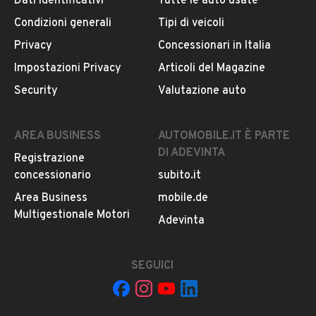
Dati identificativi
Tutte le auto usate
Iscritto da 1 anno
Nuovo
Condizioni generali
Tipi di veicoli
Via Luigi Settembrini 71, 80042, Boscotrecase
Privacy
Concessionari in Italia
Impostazioni Privacy
Articoli del Magazine
Ven. 09:00 - 13:30 / 15:00 - 20:00
Security
Valutazione auto
MOSTRA NUMERO
AREA BUSINESS
AUTOMOBILE.IT È PARTE
Notifiche chiamate attive
DI ADEVINTA
Registrazione
Questo venditore
riceverà un’e-mail di notifica
per
concessionario
subito.it
ogni chiamata ricevuta.
Area Business
mobile.de
Multigestionale Motori
Adevinta
CONTATTA IL VENDITORE
SEGUICI
Il veicolo è ancora disponibile?
Il prezzo è trattabile?