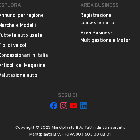
ESPLORA
AREA BUSINESS
Annunci per regione
Registrazione
concessionario
Marche e Modelli
Area Business
Tutte le auto usate
Multigestionale Motori
Tipi di veicoli
La tua mail:
Concessionari in Italia
Articoli del Magazine
Valutazione auto
SEGUICI
 ad Automobile S.r.l. a utilizzare i miei contatti secondo quanto
acy
, ad esempio per inviare delle raccomandazioni per veicoli simili.
Copyright © 2023 Marktplaats B.V. Tutti i diritti riservati.
INVIA MESSAGGIO
Marktplaats B.V. - P.IVA 803.603.307.B.01