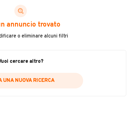
n annuncio trovato
ficare o eliminare alcuni filtri
Immatricolazione
2026
Vuoi cercare altro?
Carburante
Benzina
IA UNA NUOVA RICERCA
Tipologia
Scooter
Usato / Nuovo
VEDI TUTTI
Nuovo