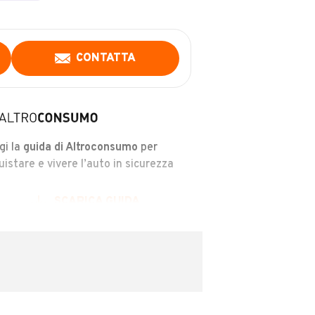
CONTATTA
gi la
guida di Altroconsumo
per
uistare e vivere l’auto in sicurezza
SCARICA GUIDA