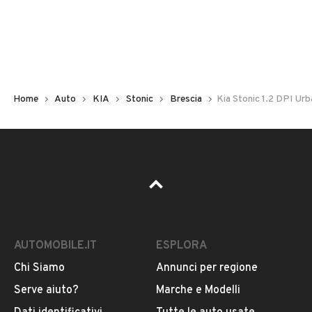
Non hai il numero di targa? Cercalo nelle foto del veicolo
o contatta
il venditore al telefono
o
via e-mail
per
riceverlo.
Home
Auto
KIA
Stonic
Brescia
Kia Stonic 1.2 DPI Urb
AUTOMOBILE.IT
ESPLORA
Chi Siamo
Annunci per regione
Pubblicità
Serve aiuto?
Marche e Modelli