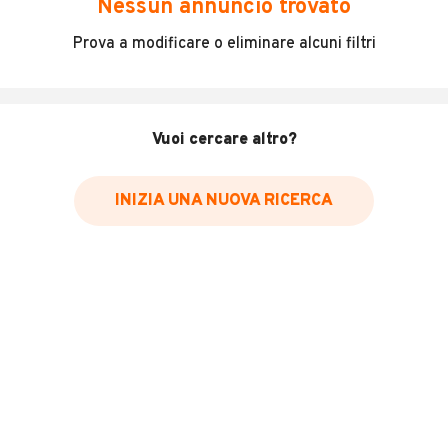
Nessun annuncio trovato
Incidenti in cui è stato coinvolto il veicolo
Prova a modificare o eliminare alcuni filtri
L'ultima lettura del contachilometri
Data e luogo di immatricolazione
Data e luogo delle revisioni effettuate
Vuoi cercare altro?
Importazioni
INIZIA UNA NUOVA RICERCA
Inserisci il numero di targa per verificare la disponibilità
del report.
Per saperne di più su CARFAX visita
il sito web
VERIFICA DISPONIBILITÀ REPORT