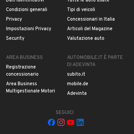
Dati identificativi
Tutte le auto usate
Condizioni generali
Tipi di veicoli
DESCRIZIONE
Privacy
Concessionari in Italia
Macchina unico proprietario!!!
Impostazioni Privacy
Articoli del Magazine
79000 chilometri!!!
Security
Valutazione auto
Garanzia 12 mesi con soccorso stradale H24 valido in
tutto il territorio Nazionale.
Macchina si trova a Orvieto!!!!!!
AREA BUSINESS
AUTOMOBILE.IT È PARTE
DI ADEVINTA
Registrazione
MOSTRA NUMERO
59925
concessionario
subito.it
Area Business
mobile.de
INFORMAZIONI VEICOLO
Multigestionale Motori
Adevinta
DATI BASE
CONSUMI
ESTETICA E CONDIZ
SEGUICI
Tipologia
USATO