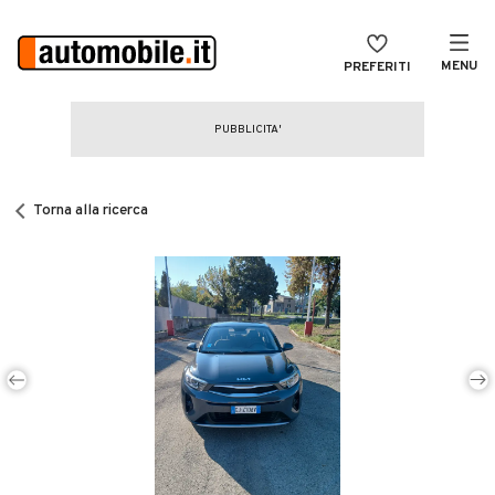
MENU
PREFERITI
CERCA
VENDI
Auto
MAGAZINE
Auto usate
Torna alla ricerca
ACCEDI
Auto Km 0
Auto Nuove
Noleggio a lungo termine
Auto d'epoca
Moto
Camper