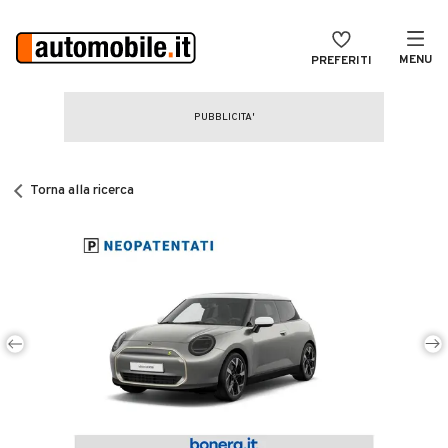
MENU
PREFERITI
CERCA
VENDI
Auto
MAGAZINE
Auto usate
Torna alla ricerca
ACCEDI
Auto Km 0
Auto Nuove
Noleggio a lungo termine
Auto d'epoca
Moto
Camper