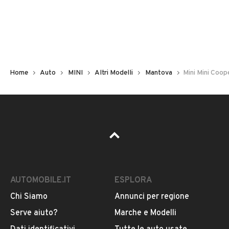
Non hai il numero di targa? Cercalo nelle foto del veicolo
o contatta
il venditore al telefono
o
via e-mail
per
riceverlo.
Home
Auto
MINI
Altri Modelli
Mantova
Mini Mini Coope
AUTOMOBILE.IT
ESPLORA
Chi Siamo
Annunci per regione
Pubblicità
Serve aiuto?
Marche e Modelli