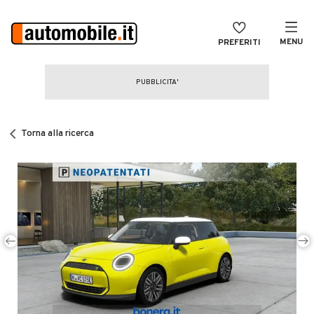
MENU
PREFERITI
CERCA
VENDI
Auto
MAGAZINE
Auto usate
Torna alla ricerca
ACCEDI
Auto Km 0
Auto Nuove
Noleggio a lungo termine
Auto d'epoca
Moto
Camper