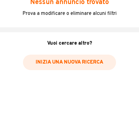
Nessun annuncio trovato
Incidenti in cui è stato coinvolto il veicolo
Prova a modificare o eliminare alcuni filtri
L'ultima lettura del contachilometri
Data e luogo di immatricolazione
Data e luogo delle revisioni effettuate
Vuoi cercare altro?
Importazioni
INIZIA UNA NUOVA RICERCA
Inserisci il numero di targa per verificare la disponibilità
del report.
Per saperne di più su CARFAX visita
il sito web
VERIFICA DISPONIBILITÀ REPORT