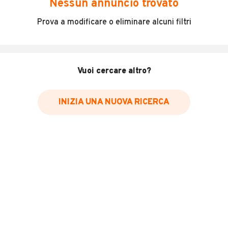
Nessun annuncio trovato
Incidenti in cui è stato coinvolto il veicolo
Prova a modificare o eliminare alcuni filtri
L'ultima lettura del contachilometri
Data e luogo di immatricolazione
Data e luogo delle revisioni effettuate
Vuoi cercare altro?
Importazioni
INIZIA UNA NUOVA RICERCA
Inserisci il numero di targa per verificare la disponibilità
del report.
Per saperne di più su CARFAX visita
il sito web
VERIFICA DISPONIBILITÀ REPORT