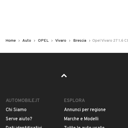
Non hai il numero di targa? Cercalo nelle foto del veicolo
o contatta
il venditore al telefono
o
via e-mail
per
riceverlo.
Home
Auto
OPEL
Vivaro
Brescia
Opel Vivaro 27 1.6 
AUTOMOBILE.IT
ESPLORA
Chi Siamo
Annunci per regione
Pubblicità
Serve aiuto?
Marche e Modelli