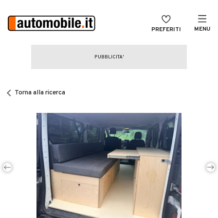
MENU
PREFERITI
CERCA
VENDI
Auto
MAGAZINE
Auto usate
Torna alla ricerca
ACCEDI
Auto Km 0
Auto Nuove
Noleggio a lungo termine
Auto d'epoca
Moto
Camper