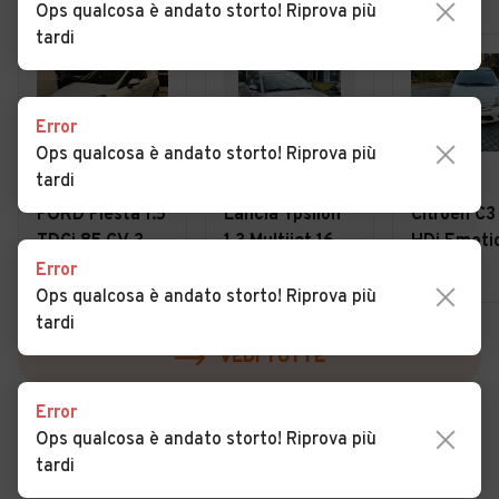
Ops qualcosa è andato storto! Riprova più
tardi
Error
Ops qualcosa è andato storto! Riprova più
tardi
€ 7.900
€ 2.000
€ 2.800
FORD Fiesta 1.5
Lancia Ypsilon
Citroen C3
TDCi 85 CV 3
1.3 Multijet 16V
HDi Emoti
porte Van
Platino
Error
Collegno (TO)
Dorzano (BI)
Biella (BI)
Business
Ops qualcosa è andato storto! Riprova più
tardi
VEDI TUTTE
Error
Ops qualcosa è andato storto! Riprova più
tardi
Cerca altri risultati