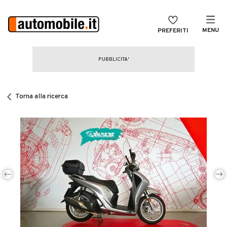
MENU
PREFERITI
CERCA
VENDI
Auto
MAGAZINE
Auto usate
Torna alla ricerca
ACCEDI
Auto Km 0
Auto Nuove
Noleggio a lungo termine
Auto d'epoca
Moto
Camper