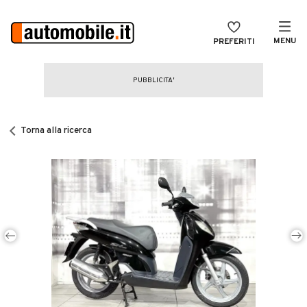
MENU
PREFERITI
CERCA
VENDI
Auto
MAGAZINE
Auto usate
Torna alla ricerca
ACCEDI
Auto Km 0
Auto Nuove
Noleggio a lungo termine
Auto d'epoca
Moto
Camper