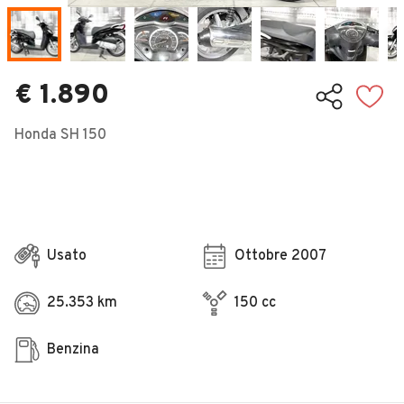
Veicoli Commerciali
Concessionari
€ 1.890
Honda SH 150
Usato
Ottobre 2007
25.353 km
150 cc
Benzina