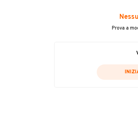
Avrai accesso a tutte le informazio
e sicuro, come:
Nessu
Incidenti in cui è stato coinvolto
Prova a modi
L'ultima lettura del contachilo
Data e luogo di immatricolazio
Data e luogo delle revisioni ef
Importazioni
INIZ
Inserisci il numero di targa per verif
Per saperne di più su CARFAX visit
VERIFIC