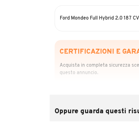
Ford Mondeo Full Hybrid 2.0 187 C
CERTIFICAZIONI E GAR
Acquista in completa sicurezza scegl
questo annuncio.
STORIA DEL VEIC
Richiedi da 39,99
Sponsorizzato
Oppure guarda questi risu
Attraverso il report CARFAX potrai 
utilizzando il numero di targa.