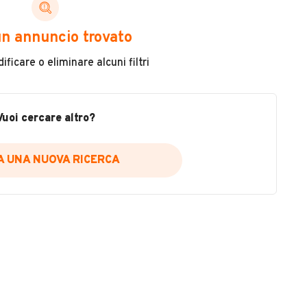
ni di cui necessiti per scegliere in modo trasparente
n annuncio trovato
 il veicolo
ficare o eliminare alcuni filtri
metri
ne
fettuate
Vuoi cercare altro?
IA UNA NUOVA RICERCA
icare la disponibilità del report.
a
il sito web
A DISPONIBILITÀ REPORT